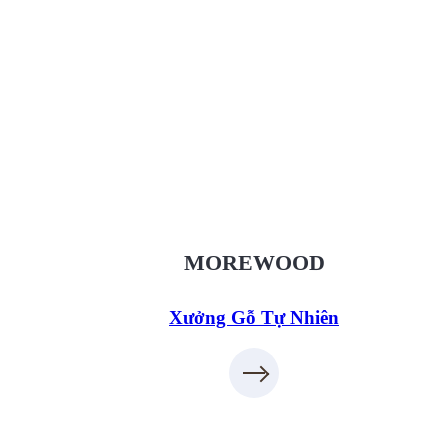
Xưởng Gỗ Tự Nhiên MoreWood
XuongGo.vn
09.31.32.33.00
MOREWOOD
Xưởng Gỗ Tự Nhiên