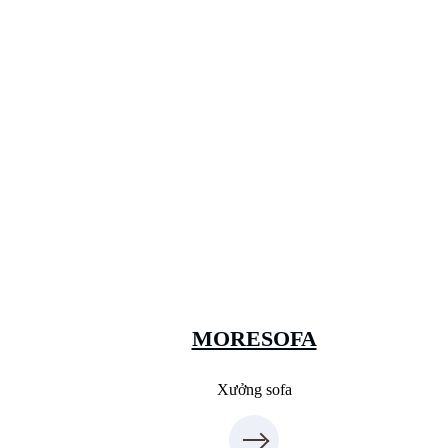
Xưởng Sofa - MORESOFA
Sanxuatsofa.com
09.31.31.99.44
MORESOFA
Xưởng sofa