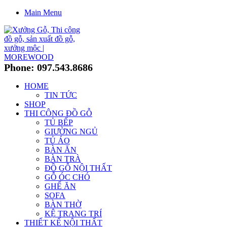
Main Menu
Phone: 097.543.8686
HOME
TIN TỨC
SHOP
THI CÔNG ĐỒ GỖ
TỦ BẾP
GIƯỜNG NGỦ
TỦ ÁO
BÀN ĂN
BÀN TRÀ
ĐỒ GỖ NỘI THẤT
GỖ ÓC CHÓ
GHẾ ĂN
SOFA
BÀN THỜ
KỆ TRANG TRÍ
THIẾT KẾ NỘI THẤT