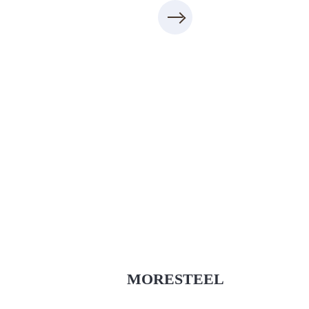
Xưởng Inox & Sắt - MORESTEEL
MoreSteel.vn
0931318877
MORESTEEL