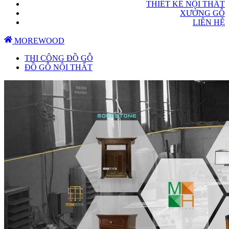
THIẾT KẾ NỘI THẤT
XƯỞNG GỖ
LIÊN HỆ
MOREWOOD
THI CÔNG ĐỒ GỖ
ĐỒ GỖ NỘI THẤT