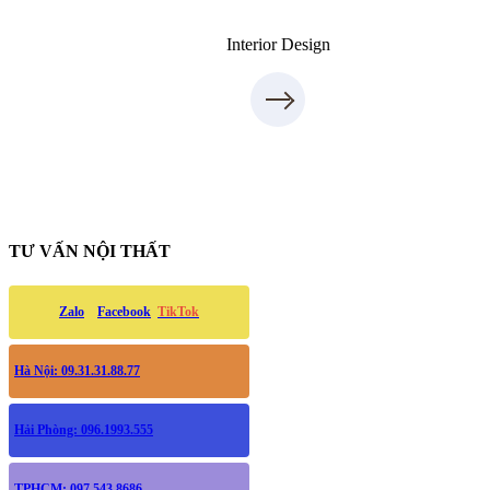
Interior Design
TƯ VẤN NỘI THẤT
Zalo
Facebook
TikTok
Hà Nội: 09.31.31.88.77
Hải Phòng: 096.1993.555
TPHCM: 097.543.8686