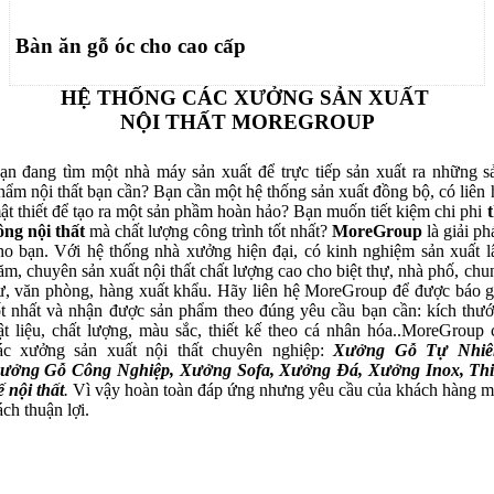
Bàn ăn gỗ óc cho cao cấp
HỆ THỐNG CÁC XƯỞNG SẢN XUẤT
NỘI THẤT MOREGROUP
ạn đang tìm một nhà máy sản xuất để trực tiếp sản xuất ra những s
hẩm nội thất bạn cần? Bạn cần một hệ thống sản xuất đồng bộ, có liên 
ật thiết để tạo ra một sản phầm hoàn hảo? Bạn muốn tiết kiệm chi phi
t
ông nội thất
mà chất lượng công trình tốt nhất?
MoreGroup
là giải ph
ho bạn. Với hệ thống nhà xưởng hiện đại, có kinh nghiệm sản xuất l
ăm, chuyên sản xuất nội thất chất lượng cao cho biệt thự, nhà phố, chu
ư, văn phòng, hàng xuất khẩu. Hãy liên hệ MoreGroup để được báo g
ốt nhất và nhận được sản phẩm theo đúng yêu cầu bạn cần: kích thướ
ật liệu, chất lượng, màu sắc, thiết kế theo cá nhân hóa..MoreGroup 
ác xưởng sản xuất nội thất chuyên nghiệp:
Xưởng Gỗ Tự Nhiê
ưởng Gỗ Công Nghiệp, Xưởng Sofa, Xưởng Đá, Xưởng Inox, Thi
ế nội thất
.
Vì vậy hoàn toàn đáp ứng nhưng yêu cầu của khách hàng m
ách thuận lợi.