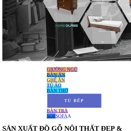
GIƯỜNG NGỦ
BÀN ĂN
GHẾ ĂN
TỦ ÁO
BÀN THỜ
TỦ BẾP
BÀN TRÀ
SOF
SOFA
A
SẢN XUẤT ĐỒ GỖ NỘI THẤT ĐẸP &