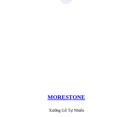
Xưởng Đá
MoreStone.vn
096.389.23.32
MORESTONE
Xưởng Gỗ Tự Nhiên