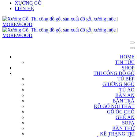
XƯỞNG GỖ
LIÊN HỆ
HOME
TIN TỨC
SHOP
THI CÔNG ĐỒ GỖ
TỦ BẾP
GIƯỜNG NGỦ
TỦ ÁO
BÀN ĂN
BÀN TRÀ
ĐỒ GỖ NỘI THẤT
GỖ ÓC CHÓ
GHẾ ĂN
SOFA
BÀN THỜ
KỆ TRANG TRÍ