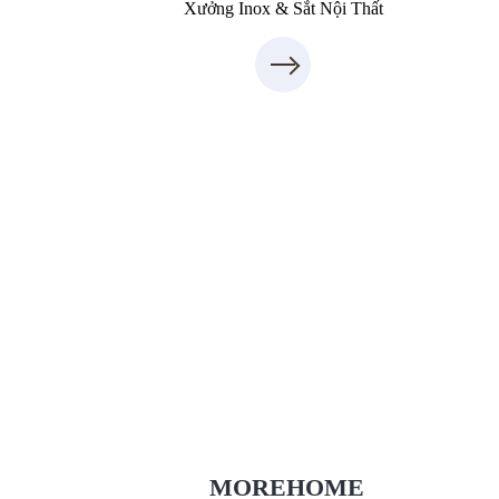
Xưởng Inox & Sắt Nội Thất
Thiết Kế Nội Thất
Thietkenoithat.com
0975438686
MOREHOME