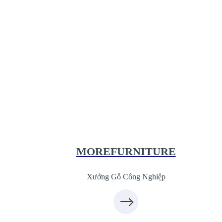
Xưởng Gỗ Công Nghiệp MoreFurnitur
XuongGo.com.vn
09.31.31.44.99
MOREFURNITURE
Xưởng Gỗ Công Nghiệp