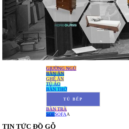
GIƯỜNG NGỦ
BÀN ĂN
GHẾ ĂN
TỦ ÁO
BÀN THỜ
TỦ BẾP
BÀN TRÀ
SOF
SOFA
A
TIN TỨC ĐỒ GỖ