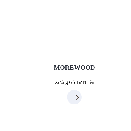
Xưởng Gỗ Tự Nhiên MoreWood
XuongGo.vn
09.31.31.88.77
MOREWOOD
Xưởng Gỗ Tự Nhiên