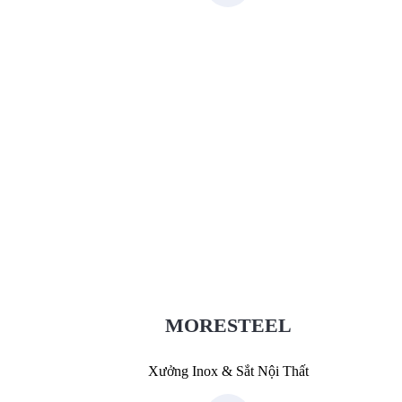
Xưởng Inox & Sắt - MORESTEEL
MoreSteel.vn
0931318877
MORESTEEL
Xưởng Inox & Sắt Nội Thất