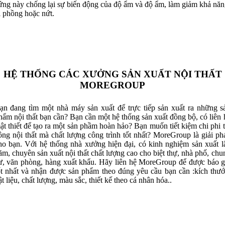
ứng này chống lại sự biến động của độ ẩm và độ ẩm, làm giảm khả năn
ị phồng hoặc nứt.
HỆ THỐNG CÁC XƯỞNG SẢN XUẤT NỘI THẤT
MOREGROUP
ạn đang tìm một nhà máy sản xuất để trực tiếp sản xuất ra những s
hẩm nội thất bạn cần? Bạn cần một hệ thống sản xuất đồng bộ, có liên 
ật thiết để tạo ra một sản phầm hoàn hảo? Bạn muốn tiết kiệm chi phi t
ông nội thất mà chất lượng công trình tốt nhất? MoreGroup là giải ph
ho bạn. Với hệ thống nhà xưởng hiện đại, có kinh nghiệm sản xuất l
ăm, chuyên sản xuất nội thất chất lượng cao cho biệt thự, nhà phố, chu
ư, văn phòng, hàng xuất khẩu. Hãy liên hệ MoreGroup để được báo g
ốt nhất và nhận được sản phẩm theo đúng yêu cầu bạn cần :kích thướ
ật liệu, chất lượng, màu sắc, thiết kế theo cá nhân hóa..