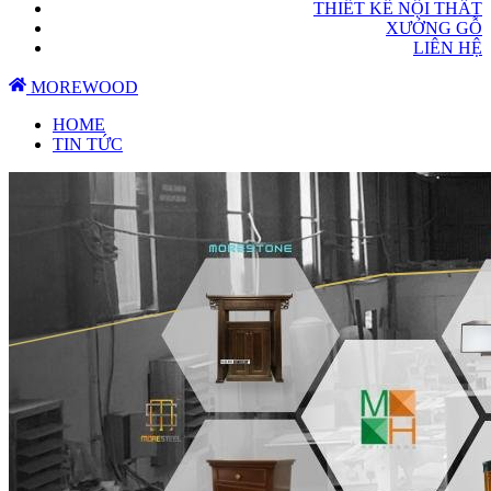
THIẾT KẾ NỘI THẤT
XƯỞNG GỖ
LIÊN HỆ
MOREWOOD
HOME
TIN TỨC