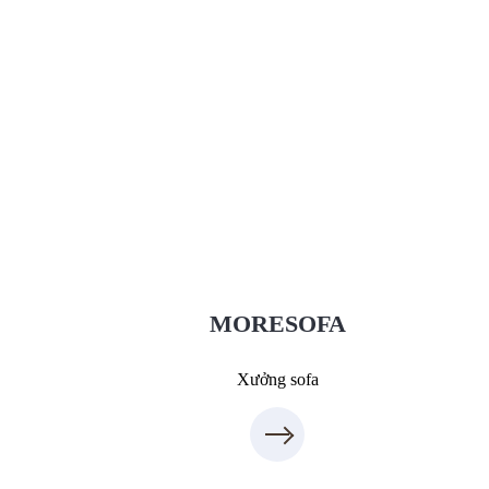
Xưởng Sofa - MORESOFA
Sanxuatsofa.com
09.31.31.88.77
MORESOFA
Xưởng sofa