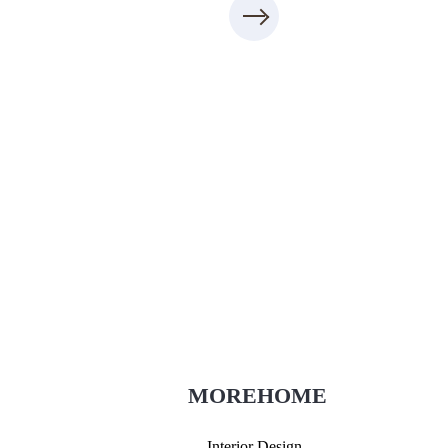
Thi công xây dựng
thietkenoithat.com
0975438686
MOREHOME
Interior Design