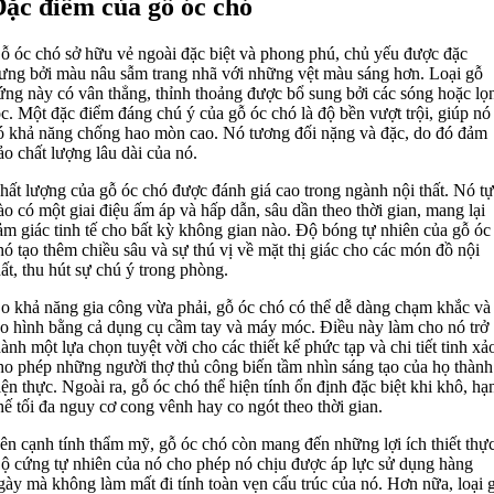
ặc điểm của gỗ óc chó
ỗ óc chó sở hữu vẻ ngoài đặc biệt và phong phú, chủ yếu được đặc
rưng bởi màu nâu sẫm trang nhã với những vệt màu sáng hơn. Loại gỗ
ứng này có vân thẳng, thỉnh thoảng được bổ sung bởi các sóng hoặc lọ
óc. Một đặc điểm đáng chú ý của gỗ óc chó là độ bền vượt trội, giúp nó
ó khả năng chống hao mòn cao. Nó tương đối nặng và đặc, do đó đảm
ảo chất lượng lâu dài của nó.
hất lượng của gỗ óc chó được đánh giá cao trong ngành nội thất. Nó tự
ào có một giai điệu ấm áp và hấp dẫn, sâu dần theo thời gian, mang lại
ảm giác tinh tế cho bất kỳ không gian nào. Độ bóng tự nhiên của gỗ óc
hó tạo thêm chiều sâu và sự thú vị về mặt thị giác cho các món đồ nội
hất, thu hút sự chú ý trong phòng.
o khả năng gia công vừa phải, gỗ óc chó có thể dễ dàng chạm khắc và
ạo hình bằng cả dụng cụ cầm tay và máy móc. Điều này làm cho nó trở
hành một lựa chọn tuyệt vời cho các thiết kế phức tạp và chi tiết tinh xả
ho phép những người thợ thủ công biến tầm nhìn sáng tạo của họ thành
iện thực. Ngoài ra, gỗ óc chó thể hiện tính ổn định đặc biệt khi khô, hạ
hế tối đa nguy cơ cong vênh hay co ngót theo thời gian.
ên cạnh tính thẩm mỹ, gỗ óc chó còn mang đến những lợi ích thiết thực
ộ cứng tự nhiên của nó cho phép nó chịu được áp lực sử dụng hàng
gày mà không làm mất đi tính toàn vẹn cấu trúc của nó. Hơn nữa, loại 