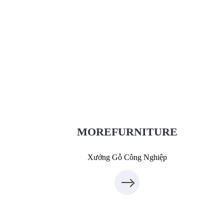
Xưởng Gỗ Công Nghiệp MoreFurniture
XuongGo.com.vn
7
09.31.31.88.7
MOREFURNITURE
Xưởng Gỗ Công Nghiệp