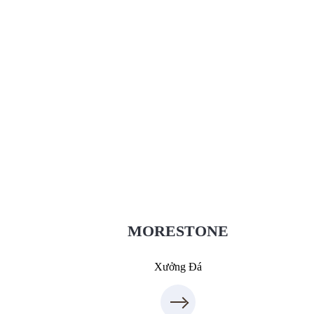
Xưởng Đá - MORESTONE
MoreStone.vn
09.31.31.88.77
MORESTONE
Xưởng Đá