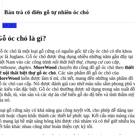
Bàn trà cổ điển gỗ tự nhiên óc chó
MORE
ỗ óc chó là gì?
ỗ óc chó là một loại gỗ cứng có nguồn gốc từ cây óc chó có tên khoa
ọc là Juglans. Gỗ óc chó được ứng dụng nhiều những năm gần đây tại
iệt Nam vào các công trình
nội thất biệt thự, chung cư cao cấp,
enthouse, duplex
.
MoreWood
chuyên thi công đồ gỗ óc chó theo
thiết
ế nội thất biệt thự gỗ óc chó
. Các sản phẩm đồ gỗ óc chó của
oreWood
luôn được làm tỉ mỉ, chi tiết, mang đến những sản phầm đồ
ỗ óc chó cao cấp. Nó được đánh giá cao nhờ màu nâu sẫm phong phú 
ác kiểu vân đặc biệt. Gỗ óc chó thường được sử dụng trong sản xuất đồ
ội thất, tủ, ván sàn và các dự án chế biến gỗ do độ bền và tính thẩm mỹ
ủa nó.
oại gỗ cứng này có khả năng gia công tuyệt vời, cho phép dễ dàng tạo
ình hoặc chạm khắc thành các thiết kế phức tạp. Kết cấu mịn màng của
ó mang lại bề mặt sáng bóng khi được chà nhám và có thể giữ nhiều loạ
ết bẩn khác nhau cũng như hoàn thiện cực kỳ tốt.