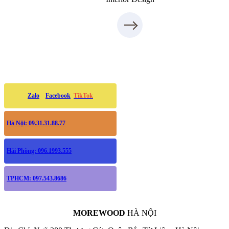
Zalo
Facebook
TikTok
Hà Nội: 09.31.31.88.77
Hải Phòng: 096.1993.555
TPHCM: 097.543.8686
MOREWOOD
HÀ NỘI