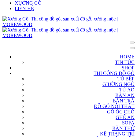
XƯỞNG GỖ
LIÊN HỆ
HOME
TIN TỨC
SHOP
THI CÔNG ĐỒ GỖ
TỦ BẾP
GIƯỜNG NGỦ
TỦ ÁO
BÀN ĂN
BÀN TRÀ
ĐỒ GỖ NỘI THẤT
GỖ ÓC CHÓ
GHẾ ĂN
SOFA
BÀN THỜ
KỆ TRANG TRÍ