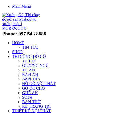
Main Menu
Phone: 097.543.8686
HOME
TIN TỨC
SHOP
THI CÔNG ĐỒ GỖ
TỦ BẾP
GIƯỜNG NGỦ
TỦ ÁO
BÀN ĂN
BÀN TRÀ
ĐỒ GỖ NỘI THẤT
GỖ ÓC CHÓ
GHẾ ĂN
SOFA
BÀN THỜ
KỆ TRANG TRÍ
THIẾT KẾ NỘI THẤT