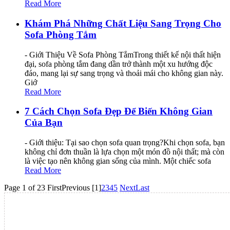
Read More
Khám Phá Những Chất Liệu Sang Trọng Cho
Sofa Phòng Tắm
- Giới Thiệu Về Sofa Phòng TắmTrong thiết kế nội thất hiện
đại, sofa phòng tắm đang dần trở thành một xu hướng độc
đáo, mang lại sự sang trọng và thoải mái cho không gian này.
Giớ
Read More
7 Cách Chọn Sofa Đẹp Để Biến Không Gian
Của Bạn
- Giới thiệu: Tại sao chọn sofa quan trọng?Khi chọn sofa, bạn
không chỉ đơn thuần là lựa chọn một món đồ nội thất; mà còn
là việc tạo nên không gian sống của mình. Một chiếc sofa
Read More
Page 1 of 23
First
Previous
[1]
2
3
4
5
Next
Last