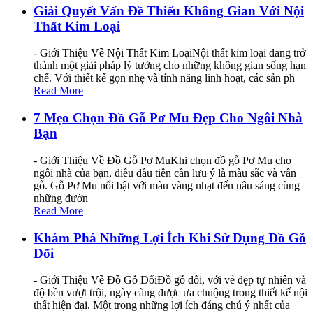
Giải Quyết Vấn Đề Thiếu Không Gian Với Nội
Thất Kim Loại
- Giới Thiệu Về Nội Thất Kim LoạiNội thất kim loại đang trở
thành một giải pháp lý tưởng cho những không gian sống hạn
chế. Với thiết kế gọn nhẹ và tính năng linh hoạt, các sản ph
Read More
7 Mẹo Chọn Đồ Gỗ Pơ Mu Đẹp Cho Ngôi Nhà
Bạn
- Giới Thiệu Về Đồ Gỗ Pơ MuKhi chọn đồ gỗ Pơ Mu cho
ngôi nhà của bạn, điều đầu tiên cần lưu ý là màu sắc và vân
gỗ. Gỗ Pơ Mu nổi bật với màu vàng nhạt đến nâu sáng cùng
những đườn
Read More
Khám Phá Những Lợi Ích Khi Sử Dụng Đồ Gỗ
Dổi
- Giới Thiệu Về Đồ Gỗ DổiĐồ gỗ dổi, với vẻ đẹp tự nhiên và
độ bền vượt trội, ngày càng được ưa chuộng trong thiết kế nội
thất hiện đại. Một trong những lợi ích đáng chú ý nhất của