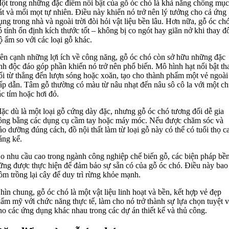
ột trong những đặc điểm nổi bật của gỗ óc chó là khả năng chống mục
át và mối mọt tự nhiên. Điều này khiến nó trở nên lý tưởng cho cả ứng
ụng trong nhà và ngoài trời đòi hỏi vật liệu bền lâu. Hơn nữa, gỗ óc ch
ó tính ổn định kích thước tốt – không bị co ngót hay giãn nở khi thay đ
ộ ẩm so với các loại gỗ khác.
ên cạnh những lợi ích về công năng, gỗ óc chó còn sở hữu những đặc
ính độc đáo góp phần khiến nó trở nên phổ biến. Mô hình hạt nổi bật th
ổi từ thẳng đến lượn sóng hoặc xoăn, tạo cho thành phẩm một vẻ ngoài
ấp dẫn. Tâm gỗ thường có màu từ nâu nhạt đến nâu sô cô la với một ch
ắc tím hoặc hơi đỏ.
ặc dù là một loại gỗ cứng dày đặc, nhưng gỗ óc chó tương đối dễ gia
ông bằng các dụng cụ cầm tay hoặc máy móc. Nếu được chăm sóc và
ảo dưỡng đúng cách, đồ nội thất làm từ loại gỗ này có thể có tuổi thọ c
áng kể.
o nhu cầu cao trong ngành công nghiệp chế biến gỗ, các biện pháp bề
ững được thực hiện để đảm bảo sự sẵn có của gỗ óc chó. Điều này bao
ồm trồng lại cây để duy trì rừng khỏe mạnh.
hìn chung, gỗ óc chó là một vật liệu linh hoạt và bền, kết hợp vẻ đẹp
hẩm mỹ với chức năng thực tế, làm cho nó trở thành sự lựa chọn tuyệt v
ho các ứng dụng khác nhau trong các dự án thiết kế và thủ công.