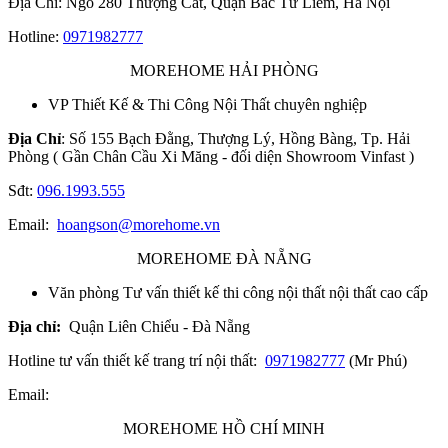
Địa Chỉ: Ngõ 280 Thượng Cát, Quận Bắc Từ Liêm, Hà Nội
Hotline:
0971982777
MOREHOME HẢI PHÒNG
VP Thiết Kế & Thi Công Nội Thất chuyên nghiệp
Địa Chỉ
: Số 155 Bạch Đằng, Thượng Lý, Hồng Bàng, Tp. Hải
Phòng ( Gần Chân Cầu Xi Măng - đối diện Showroom Vinfast )
Sđt:
096.1993.555
Email:
hoangson@morehome.vn
MOREHOME ĐÀ NẴNG
Văn phòng Tư vấn thiết kế thi công nội thất nội thất cao cấp
Địa chỉ:
Quận Liên Chiểu - Đà Nẵng
Hotline tư vấn thiết kế trang trí nội thất:
0971982777
(Mr Phú)
Email:
MOREHOME HỒ CHÍ MINH