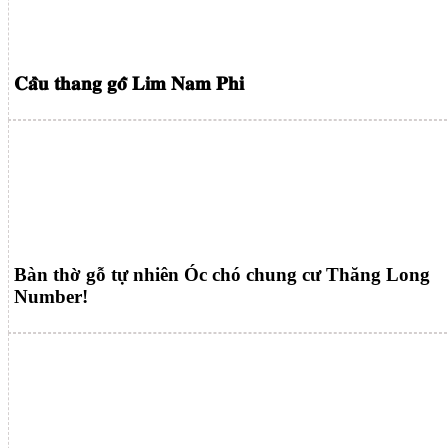
𝐂𝐚̂̀𝐮 𝐭𝐡𝐚𝐧𝐠 𝐠𝐨̂̃ 𝐋𝐢𝐦 𝐍𝐚𝐦 𝐏𝐡𝐢
Bàn thờ gỗ tự nhiên Óc chó chung cư Thăng Long
Number!