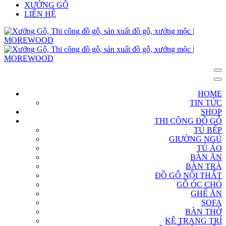
XƯỞNG GỖ
LIÊN HỆ
HOME
TIN TỨC
SHOP
THI CÔNG ĐỒ GỖ
TỦ BẾP
GIƯỜNG NGỦ
TỦ ÁO
BÀN ĂN
BÀN TRÀ
ĐỒ GỖ NỘI THẤT
GỖ ÓC CHÓ
GHẾ ĂN
SOFA
BÀN THỜ
KỆ TRANG TRÍ