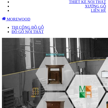
THIẾT KẾ NỘI THẤT
XƯỞNG GỖ
LIÊN HỆ
MOREWOOD
THI CÔNG ĐỒ GỖ
ĐỒ GỖ NỘI THẤT