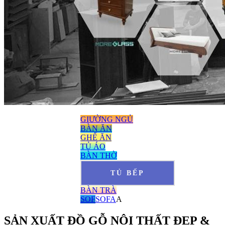
GIƯỜNG NGỦ
BÀN ĂN
GHẾ ĂN
TỦ ÁO
BÀN THỜ
TỦ BẾP
BÀN TRÀ
SOF
SOFA
A
SẢN XUẤT ĐỒ GỖ NỘI THẤT ĐẸP &