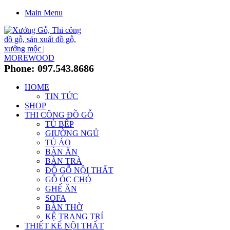
Main Menu
Phone: 097.543.8686
HOME
TIN TỨC
SHOP
THI CÔNG ĐỒ GỖ
TỦ BẾP
GIƯỜNG NGỦ
TỦ ÁO
BÀN ĂN
BÀN TRÀ
ĐỒ GỖ NỘI THẤT
GỖ ÓC CHÓ
GHẾ ĂN
SOFA
BÀN THỜ
KỆ TRANG TRÍ
THIẾT KẾ NỘI THẤT