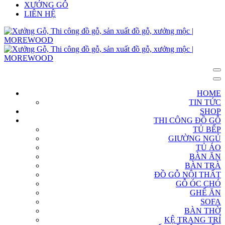
XƯỞNG GỖ
LIÊN HỆ
HOME
TIN TỨC
SHOP
THI CÔNG ĐỒ GỖ
TỦ BẾP
GIƯỜNG NGỦ
TỦ ÁO
BÀN ĂN
BÀN TRÀ
ĐỒ GỖ NỘI THẤT
GỖ ÓC CHÓ
GHẾ ĂN
SOFA
BÀN THỜ
KỆ TRANG TRÍ