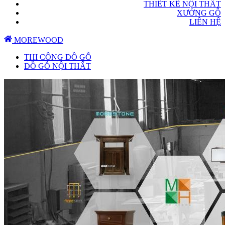
THIẾT KẾ NỘI THẤT
XƯỞNG GỖ
LIÊN HỆ
MOREWOOD
THI CÔNG ĐỒ GỖ
ĐỒ GỖ NỘI THẤT