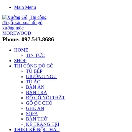
Main Menu
Phone: 097.543.8686
HOME
TIN TỨC
SHOP
THI CÔNG ĐỒ GỖ
TỦ BẾP
GIƯỜNG NGỦ
TỦ ÁO
BÀN ĂN
BÀN TRÀ
ĐỒ GỖ NỘI THẤT
GỖ ÓC CHÓ
GHẾ ĂN
SOFA
BÀN THỜ
KỆ TRANG TRÍ
THIẾT KẾ NỘI THẤT