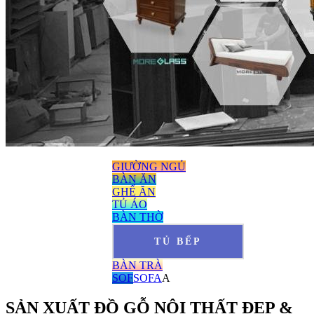
GIƯỜNG NGỦ
BÀN ĂN
GHẾ ĂN
TỦ ÁO
BÀN THỜ
TỦ BẾP
BÀN TRÀ
SOF
SOFA
A
SẢN XUẤT ĐỒ GỖ NỘI THẤT ĐẸP &