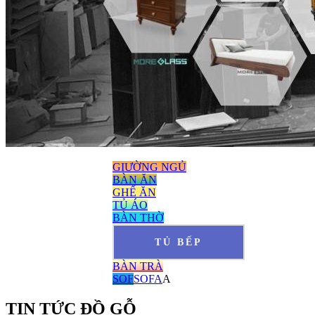
GIƯỜNG NGỦ
BÀN ĂN
GHẾ ĂN
TỦ ÁO
BÀN THỜ
TỦ BẾP
BÀN TRÀ
SOF
SOFA
A
TIN TỨC ĐỒ GỖ