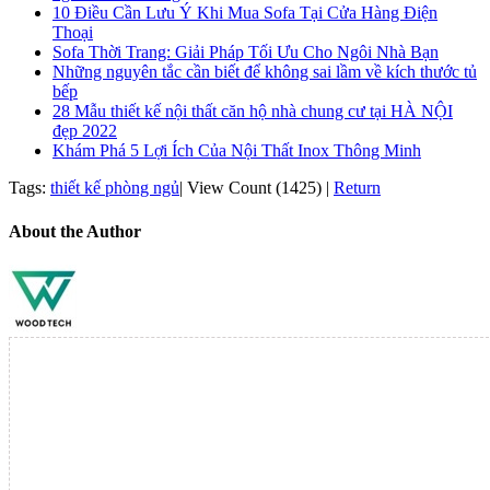
10 Điều Cần Lưu Ý Khi Mua Sofa Tại Cửa Hàng Điện
Thoại
Sofa Thời Trang: Giải Pháp Tối Ưu Cho Ngôi Nhà Bạn
Những nguyên tắc cần biết để không sai lầm về kích thước tủ
bếp
28 Mẫu thiết kế nội thất căn hộ nhà chung cư tại HÀ NỘI
đẹp 2022
Khám Phá 5 Lợi Ích Của Nội Thất Inox Thông Minh
Tags:
thiết kế phòng ngủ
|
View Count (1425)
|
Return
About the Author