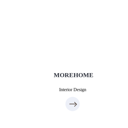
Thi công xây dựng
thietkenoithat.com
0975438686
MOREHOME
Interior Design