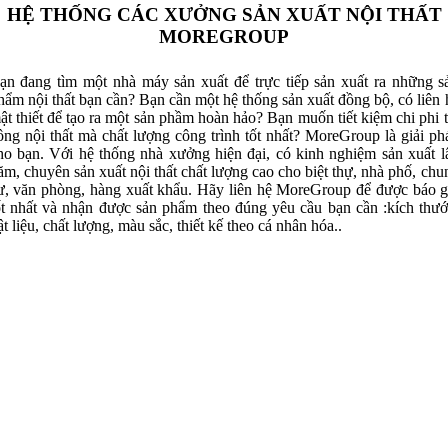
HỆ THỐNG CÁC XƯỞNG SẢN XUẤT NỘI THẤT
MOREGROUP
ạn đang tìm một nhà máy sản xuất để trực tiếp sản xuất ra những s
hẩm nội thất bạn cần? Bạn cần một hệ thống sản xuất đồng bộ, có liên 
ật thiết để tạo ra một sản phầm hoàn hảo? Bạn muốn tiết kiệm chi phi t
ông nội thất mà chất lượng công trình tốt nhất? MoreGroup là giải ph
ho bạn. Với hệ thống nhà xưởng hiện đại, có kinh nghiệm sản xuất l
ăm, chuyên sản xuất nội thất chất lượng cao cho biệt thự, nhà phố, chu
ư, văn phòng, hàng xuất khẩu. Hãy liên hệ MoreGroup để được báo g
ốt nhất và nhận được sản phẩm theo đúng yêu cầu bạn cần :kích thướ
ật liệu, chất lượng, màu sắc, thiết kế theo cá nhân hóa..
Xưởng Gỗ Tự Nhiên MoreWood