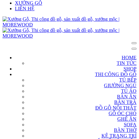
XƯỞNG GỖ
LIÊN HỆ
HOME
TIN TỨC
SHOP
THI CÔNG ĐỒ GỖ
TỦ BẾP
GIƯỜNG NGỦ
TỦ ÁO
BÀN ĂN
BÀN TRÀ
ĐỒ GỖ NỘI THẤT
GỖ ÓC CHÓ
GHẾ ĂN
SOFA
BÀN THỜ
KỆ TRANG TRÍ