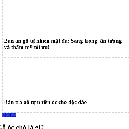
Bàn ăn gỗ tự nhiên mặt đá: Sang trọng, ấn tượng
và thẩm mỹ tối ưu!
Bàn trà gỗ tự nhiên óc chó độc đáo
MORE
ỗ óc chó là gì?