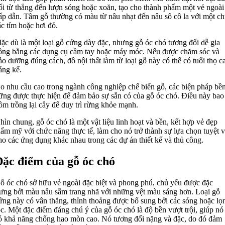
ổi từ thẳng đến lượn sóng hoặc xoăn, tạo cho thành phẩm một vẻ ngoài
ấp dẫn. Tâm gỗ thường có màu từ nâu nhạt đến nâu sô cô la với một ch
ắc tím hoặc hơi đỏ.
ặc dù là một loại gỗ cứng dày đặc, nhưng gỗ óc chó tương đối dễ gia
ông bằng các dụng cụ cầm tay hoặc máy móc. Nếu được chăm sóc và
ảo dưỡng đúng cách, đồ nội thất làm từ loại gỗ này có thể có tuổi thọ c
áng kể.
o nhu cầu cao trong ngành công nghiệp chế biến gỗ, các biện pháp bề
ững được thực hiện để đảm bảo sự sẵn có của gỗ óc chó. Điều này bao
ồm trồng lại cây để duy trì rừng khỏe mạnh.
hìn chung, gỗ óc chó là một vật liệu linh hoạt và bền, kết hợp vẻ đẹp
hẩm mỹ với chức năng thực tế, làm cho nó trở thành sự lựa chọn tuyệt v
ho các ứng dụng khác nhau trong các dự án thiết kế và thủ công.
ặc điểm của gỗ óc chó
ỗ óc chó sở hữu vẻ ngoài đặc biệt và phong phú, chủ yếu được đặc
rưng bởi màu nâu sẫm trang nhã với những vệt màu sáng hơn. Loại gỗ
ứng này có vân thẳng, thỉnh thoảng được bổ sung bởi các sóng hoặc lọ
óc. Một đặc điểm đáng chú ý của gỗ óc chó là độ bền vượt trội, giúp nó
ó khả năng chống hao mòn cao. Nó tương đối nặng và đặc, do đó đảm