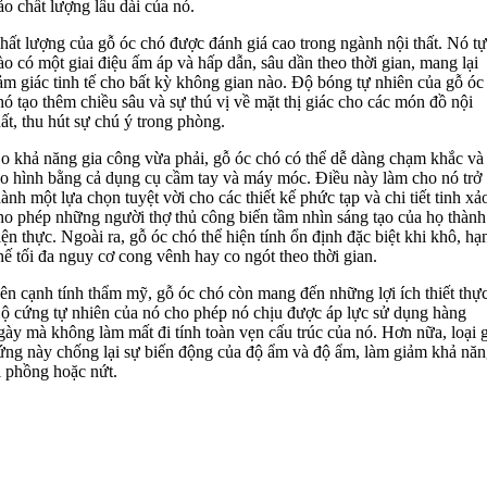
ảo chất lượng lâu dài của nó.
hất lượng của gỗ óc chó được đánh giá cao trong ngành nội thất. Nó tự
ào có một giai điệu ấm áp và hấp dẫn, sâu dần theo thời gian, mang lại
ảm giác tinh tế cho bất kỳ không gian nào. Độ bóng tự nhiên của gỗ óc
hó tạo thêm chiều sâu và sự thú vị về mặt thị giác cho các món đồ nội
hất, thu hút sự chú ý trong phòng.
o khả năng gia công vừa phải, gỗ óc chó có thể dễ dàng chạm khắc và
ạo hình bằng cả dụng cụ cầm tay và máy móc. Điều này làm cho nó trở
hành một lựa chọn tuyệt vời cho các thiết kế phức tạp và chi tiết tinh xả
ho phép những người thợ thủ công biến tầm nhìn sáng tạo của họ thành
iện thực. Ngoài ra, gỗ óc chó thể hiện tính ổn định đặc biệt khi khô, hạ
hế tối đa nguy cơ cong vênh hay co ngót theo thời gian.
ên cạnh tính thẩm mỹ, gỗ óc chó còn mang đến những lợi ích thiết thực
ộ cứng tự nhiên của nó cho phép nó chịu được áp lực sử dụng hàng
gày mà không làm mất đi tính toàn vẹn cấu trúc của nó. Hơn nữa, loại 
ứng này chống lại sự biến động của độ ẩm và độ ẩm, làm giảm khả năn
ị phồng hoặc nứt.