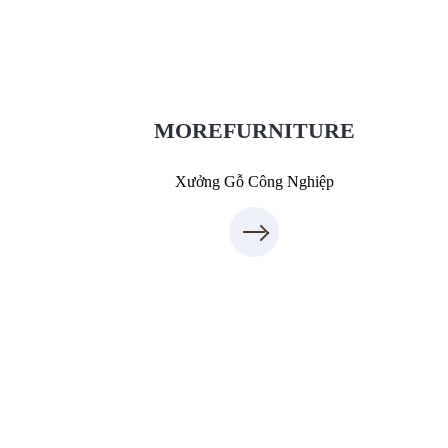
XuongGo.com.vn
7
09.31.31.88.7
MOREFURNITURE
Xưởng Gỗ Công Nghiệp