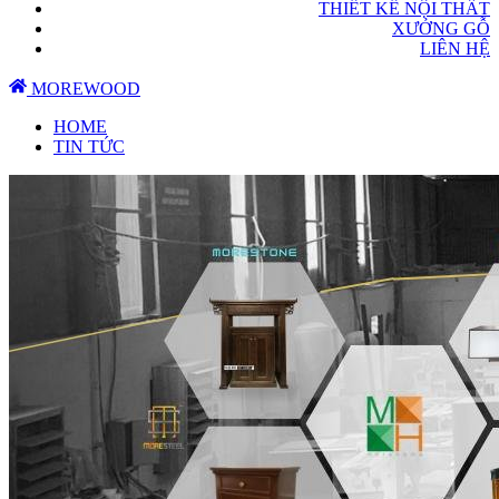
THIẾT KẾ NỘI THẤT
XƯỞNG GỖ
LIÊN HỆ
MOREWOOD
HOME
TIN TỨC