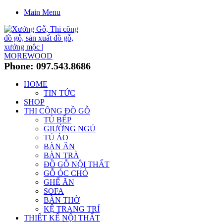
Main Menu
Phone: 097.543.8686
HOME
TIN TỨC
SHOP
THI CÔNG ĐỒ GỖ
TỦ BẾP
GIƯỜNG NGỦ
TỦ ÁO
BÀN ĂN
BÀN TRÀ
ĐỒ GỖ NỘI THẤT
GỖ ÓC CHÓ
GHẾ ĂN
SOFA
BÀN THỜ
KỆ TRANG TRÍ
THIẾT KẾ NỘI THẤT