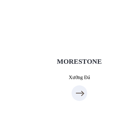
Xưởng Đá - MORESTONE
MoreStone.vn
09.31.31.88.77
MORESTONE
Xưởng Đá