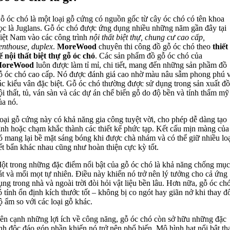
ỗ óc chó là một loại gỗ cứng có nguồn gốc từ cây óc chó có tên khoa
ọc là Juglans. Gỗ óc chó được ứng dụng nhiều những năm gần đây tại
iệt Nam vào các công trình
nội thất biệt thự, chung cư cao cấp,
enthouse, duplex
.
MoreWood
chuyên thi công đồ gỗ óc chó theo
thiết
ế nội thất biệt thự gỗ óc chó
. Các sản phẩm đồ gỗ óc chó của
oreWood
luôn được làm tỉ mỉ, chi tiết, mang đến những sản phầm đồ
ỗ óc chó cao cấp. Nó được đánh giá cao nhờ màu nâu sẫm phong phú 
ác kiểu vân đặc biệt. Gỗ óc chó thường được sử dụng trong sản xuất đồ
ội thất, tủ, ván sàn và các dự án chế biến gỗ do độ bền và tính thẩm mỹ
ủa nó.
oại gỗ cứng này có khả năng gia công tuyệt vời, cho phép dễ dàng tạo
ình hoặc chạm khắc thành các thiết kế phức tạp. Kết cấu mịn màng của
ó mang lại bề mặt sáng bóng khi được chà nhám và có thể giữ nhiều loạ
ết bẩn khác nhau cũng như hoàn thiện cực kỳ tốt.
ột trong những đặc điểm nổi bật của gỗ óc chó là khả năng chống mục
át và mối mọt tự nhiên. Điều này khiến nó trở nên lý tưởng cho cả ứng
ụng trong nhà và ngoài trời đòi hỏi vật liệu bền lâu. Hơn nữa, gỗ óc ch
ó tính ổn định kích thước tốt – không bị co ngót hay giãn nở khi thay đ
ộ ẩm so với các loại gỗ khác.
ên cạnh những lợi ích về công năng, gỗ óc chó còn sở hữu những đặc
ính độc đáo góp phần khiến nó trở nên phổ biến. Mô hình hạt nổi bật th