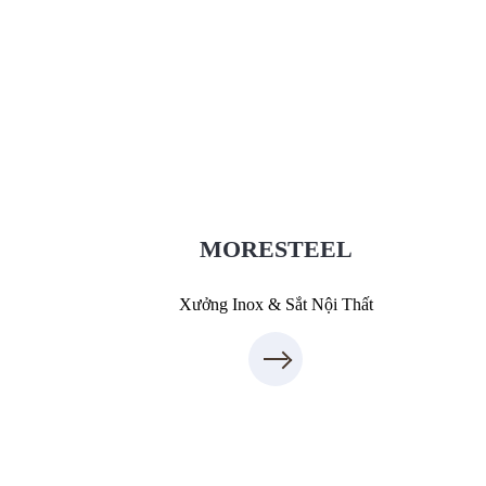
Xưởng Inox & Sắt - MORESTEEL
MoreSteel.vn
0931318877
MORESTEEL
Xưởng Inox & Sắt Nội Thất