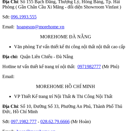
Địa Chỉ
: Số 155 Bạch Đằng, Thượng Lý, Hồng Bàng, Tp. Hải
Phòng ( Gần Chân Cầu Xi Măng - đối diện Showroom Vinfast )
Sđt:
096.1993.555
Email:
hoangson@morehome.vn
MOREHOME ĐÀ NẴNG
Văn phòng Tư vấn thiết kế thi công nội thất nội thất cao cấp
Địa chỉ:
Quận Liên Chiểu - Đà Nẵng
Hotline tư vấn thiết kế trang trí nội thất:
0971982777
(Mr Phú)
Email:
MOREHOME HỒ CHÍ MINH
VP Thiết Kế trang trí Nội Thất & Thi Công Nội Thất
Địa Chỉ
: Số 10, Đường Số 33, Phường An Phú, Thành Phố Thủ
Đức, Hồ Chí Minh
Sđt:
097.1982.777
-
028.62.79.6666
(Mr Hoàn)