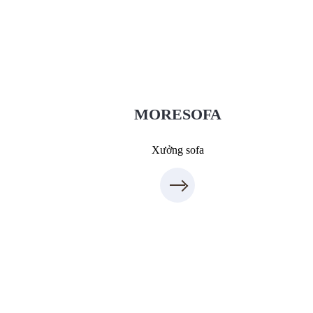
Xưởng Sofa - MORESOFA
Sanxuatsofa.com
09.31.31.88.77
MORESOFA
Xưởng sofa