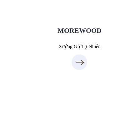
XuongGo.vn
09.31.31.88.77
MOREWOOD
Xưởng Gỗ Tự Nhiên
Xưởng Gỗ Công Nghiệp MoreFurniture