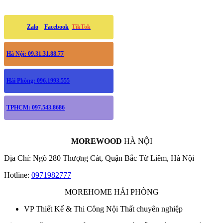
Zalo
Facebook
TikTok
Hà Nội: 09.31.31.88.77
Hải Phòng: 096.1993.555
TPHCM: 097.543.8686
MOREWOOD
HÀ NỘI
Địa Chỉ: Ngõ 280 Thượng Cát, Quận Bắc Từ Liêm, Hà Nội
Hotline:
0971982777
MOREHOME HẢI PHÒNG
VP Thiết Kế & Thi Công Nội Thất chuyên nghiệp