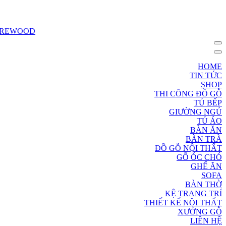
HOME
TIN TỨC
SHOP
THI CÔNG ĐỒ GỖ
TỦ BẾP
GIƯỜNG NGỦ
TỦ ÁO
BÀN ĂN
BÀN TRÀ
ĐỒ GỖ NỘI THẤT
GỖ ÓC CHÓ
GHẾ ĂN
SOFA
BÀN THỜ
KỆ TRANG TRÍ
THIẾT KẾ NỘI THẤT
XƯỞNG GỖ
LIÊN HỆ