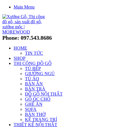
Main Menu
Phone: 097.543.8686
HOME
TIN TỨC
SHOP
THI CÔNG ĐỒ GỖ
TỦ BẾP
GIƯỜNG NGỦ
TỦ ÁO
BÀN ĂN
BÀN TRÀ
ĐỒ GỖ NỘI THẤT
GỖ ÓC CHÓ
GHẾ ĂN
SOFA
BÀN THỜ
KỆ TRANG TRÍ
THIẾT KẾ NỘI THẤT