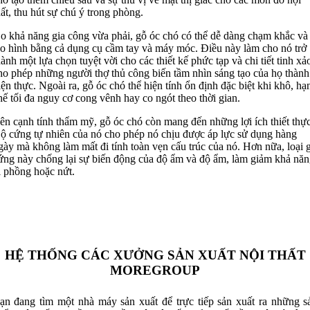
hất, thu hút sự chú ý trong phòng.
o khả năng gia công vừa phải, gỗ óc chó có thể dễ dàng chạm khắc và
ạo hình bằng cả dụng cụ cầm tay và máy móc. Điều này làm cho nó trở
hành một lựa chọn tuyệt vời cho các thiết kế phức tạp và chi tiết tinh xả
ho phép những người thợ thủ công biến tầm nhìn sáng tạo của họ thành
iện thực. Ngoài ra, gỗ óc chó thể hiện tính ổn định đặc biệt khi khô, hạ
hế tối đa nguy cơ cong vênh hay co ngót theo thời gian.
ên cạnh tính thẩm mỹ, gỗ óc chó còn mang đến những lợi ích thiết thực
ộ cứng tự nhiên của nó cho phép nó chịu được áp lực sử dụng hàng
gày mà không làm mất đi tính toàn vẹn cấu trúc của nó. Hơn nữa, loại 
ứng này chống lại sự biến động của độ ẩm và độ ẩm, làm giảm khả năn
ị phồng hoặc nứt.
HỆ THỐNG CÁC XƯỞNG SẢN XUẤT NỘI THẤT
MOREGROUP
ạn đang tìm một nhà máy sản xuất để trực tiếp sản xuất ra những s