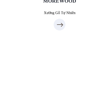
MOREWOOD
Xưởng Gỗ Tự Nhiên
Xưởng Gỗ Công Nghiệp MoreFurniture
XuongGo.com.vn