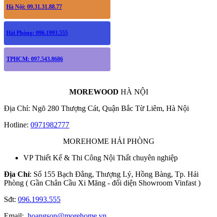
Hà Nội: 09.31.31.88.77
Hải Phòng: 096.1993.555
TPHCM: 097.543.8686
MOREWOOD
HÀ NỘI
Địa Chỉ: Ngõ 280 Thượng Cát, Quận Bắc Từ Liêm, Hà Nội
Hotline:
0971982777
MOREHOME HẢI PHÒNG
VP Thiết Kế & Thi Công Nội Thất chuyên nghiệp
Địa Chỉ
: Số 155 Bạch Đằng, Thượng Lý, Hồng Bàng, Tp. Hải
Phòng ( Gần Chân Cầu Xi Măng - đối diện Showroom Vinfast )
Sđt:
096.1993.555
Email:
hoangson@morehome.vn