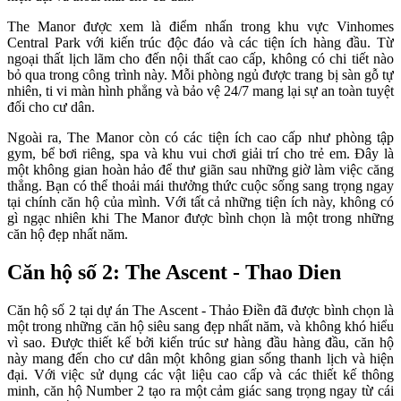
The Manor được xem là điểm nhấn trong khu vực Vinhomes
Central Park với kiến ​​trúc độc đáo và các tiện ích hàng đầu. Từ
ngoại thất lịch lãm cho đến nội thất cao cấp, không có chi tiết nào
bỏ qua trong công trình này. Mỗi phòng ngủ được trang bị sàn gỗ tự
nhiên, ti vi màn hình phẳng và bảo vệ 24/7 mang lại sự an toàn tuyệt
đối cho cư dân.
Ngoài ra, The Manor còn có các tiện ích cao cấp như phòng tập
gym, bể bơi riêng, spa và khu vui chơi giải trí cho trẻ em. Đây là
một không gian hoàn hảo để thư giãn sau những giờ làm việc căng
thẳng. Bạn có thể thoải mái thưởng thức cuộc sống sang trọng ngay
tại chính căn hộ của mình. Với tất cả những tiện ích này, không có
gì ngạc nhiên khi The Manor được bình chọn là một trong những
căn hộ đẹp nhất năm.
Căn hộ số 2: The Ascent - Thao Dien
Căn hộ số 2 tại dự án The Ascent - Thảo Điền đã được bình chọn là
một trong những căn hộ siêu sang đẹp nhất năm, và không khó hiểu
vì sao. Được thiết kế bởi kiến trúc sư hàng đầu hàng đầu, căn hộ
này mang đến cho cư dân một không gian sống thanh lịch và hiện
đại. Với việc sử dụng các vật liệu cao cấp và các thiết kế thông
minh, căn hộ Number 2 tạo ra một cảm giác sang trọng ngay từ cái