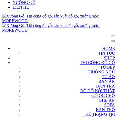
XƯỞNG GỖ
LIÊN HỆ
HOME
TIN TỨC
SHOP
THI CÔNG ĐỒ GỖ
TỦ BẾP
GIƯỜNG NGỦ
TỦ ÁO
BÀN ĂN
BÀN TRÀ
ĐỒ GỖ NỘI THẤT
GỖ ÓC CHÓ
GHẾ ĂN
SOFA
BÀN THỜ
KỆ TRANG TRÍ