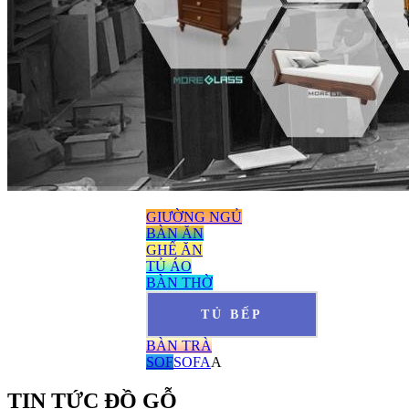
GIƯỜNG NGỦ
BÀN ĂN
GHẾ ĂN
TỦ ÁO
BÀN THỜ
TỦ BẾP
BÀN TRÀ
SOF
SOFA
A
TIN TỨC ĐỒ GỖ