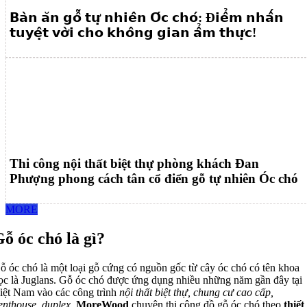
𝗕𝗮̀𝗻 𝗮̆𝗻 𝗴𝗼̂̃ 𝘁𝘂̛̣ 𝗻𝗵𝗶𝗲̂𝗻 𝗢́𝗰 𝗰𝗵𝗼́: Đ𝗶𝗲̂̉𝗺 𝗻𝗵𝗮̂́𝗻
𝘁𝘂𝘆𝗲̣̂𝘁 𝘃𝗼̛̀𝗶 𝗰𝗵𝗼 𝗸𝗵𝗼̂𝗻𝗴 𝗴𝗶𝗮𝗻 𝗮̂̉𝗺 𝘁𝗵𝘂̛̣𝗰!
Thi công nội thất biệt thự phòng khách Đan
Phượng phong cách tân cổ điển gỗ tự nhiên Óc chó
MORE
ỗ óc chó là gì?
ỗ óc chó là một loại gỗ cứng có nguồn gốc từ cây óc chó có tên khoa
ọc là Juglans. Gỗ óc chó được ứng dụng nhiều những năm gần đây tại
iệt Nam vào các công trình
nội thất biệt thự, chung cư cao cấp,
enthouse, duplex
.
MoreWood
chuyên thi công đồ gỗ óc chó theo
thiết