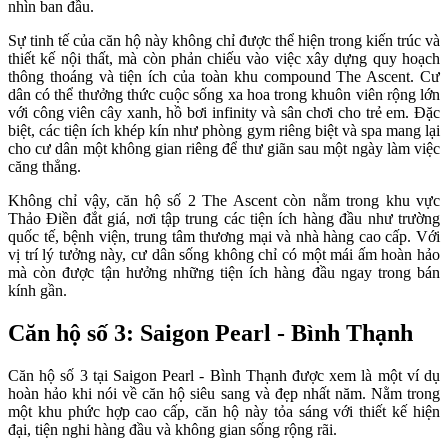
nhìn ban đầu.
Sự tinh tế của căn hộ này không chỉ được thể hiện trong kiến trúc và
thiết kế nội thất, mà còn phản chiếu vào việc xây dựng quy hoạch
thông thoáng và tiện ích của toàn khu compound The Ascent. Cư
dân có thể thưởng thức cuộc sống xa hoa trong khuôn viên rộng lớn
với công viên cây xanh, hồ bơi infinity và sân chơi cho trẻ em. Đặc
biệt, các tiện ích khép kín như phòng gym riêng biệt và spa mang lại
cho cư dân một không gian riêng để thư giãn sau một ngày làm việc
căng thẳng.
Không chỉ vậy, căn hộ số 2 The Ascent còn nằm trong khu vực
Thảo Điền đắt giá, nơi tập trung các tiện ích hàng đầu như trường
quốc tế, bệnh viện, trung tâm thương mại và nhà hàng cao cấp. Với
vị trí lý tưởng này, cư dân sống không chỉ có một mái ấm hoàn hảo
mà còn được tận hưởng những tiện ích hàng đầu ngay trong bán
kính gần.
Căn hộ số 3: Saigon Pearl - Bình Thạnh
Căn hộ số 3 tại Saigon Pearl - Bình Thạnh được xem là một ví dụ
hoàn hảo khi nói về căn hộ siêu sang và đẹp nhất năm. Nằm trong
một khu phức hợp cao cấp, căn hộ này tỏa sáng với thiết kế hiện
đại, tiện nghi hàng đầu và không gian sống rộng rãi.