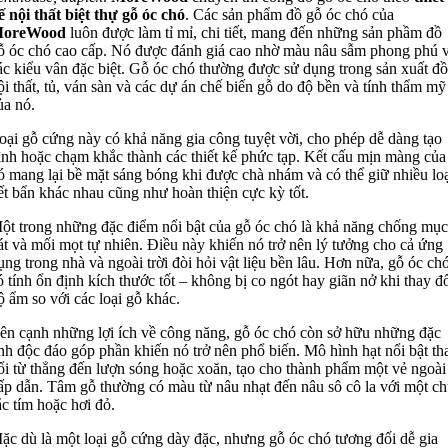
ế nội thất biệt thự gỗ óc chó
. Các sản phẩm đồ gỗ óc chó của
oreWood
luôn được làm tỉ mỉ, chi tiết, mang đến những sản phầm đồ
ỗ óc chó cao cấp. Nó được đánh giá cao nhờ màu nâu sẫm phong phú 
ác kiểu vân đặc biệt. Gỗ óc chó thường được sử dụng trong sản xuất đồ
ội thất, tủ, ván sàn và các dự án chế biến gỗ do độ bền và tính thẩm mỹ
ủa nó.
oại gỗ cứng này có khả năng gia công tuyệt vời, cho phép dễ dàng tạo
ình hoặc chạm khắc thành các thiết kế phức tạp. Kết cấu mịn màng của
ó mang lại bề mặt sáng bóng khi được chà nhám và có thể giữ nhiều loạ
ết bẩn khác nhau cũng như hoàn thiện cực kỳ tốt.
ột trong những đặc điểm nổi bật của gỗ óc chó là khả năng chống mục
át và mối mọt tự nhiên. Điều này khiến nó trở nên lý tưởng cho cả ứng
ụng trong nhà và ngoài trời đòi hỏi vật liệu bền lâu. Hơn nữa, gỗ óc ch
ó tính ổn định kích thước tốt – không bị co ngót hay giãn nở khi thay đ
ộ ẩm so với các loại gỗ khác.
ên cạnh những lợi ích về công năng, gỗ óc chó còn sở hữu những đặc
ính độc đáo góp phần khiến nó trở nên phổ biến. Mô hình hạt nổi bật th
ổi từ thẳng đến lượn sóng hoặc xoăn, tạo cho thành phẩm một vẻ ngoài
ấp dẫn. Tâm gỗ thường có màu từ nâu nhạt đến nâu sô cô la với một ch
ắc tím hoặc hơi đỏ.
ặc dù là một loại gỗ cứng dày đặc, nhưng gỗ óc chó tương đối dễ gia