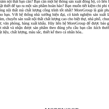
hẩm nội thất bạn cần? Bạn cần một hệ thống sản xuất đồng bộ, có liên 
ật thiết để tạo ra một sản phầm hoàn hảo? Bạn muốn tiết kiệm chi phi t
ông nội thất mà chất lượng công trình tốt nhất? MoreGroup là giải ph
ho bạn. Với hệ thống nhà xưởng hiện đại, có kinh nghiệm sản xuất l
ăm, chuyên sản xuất nội thất chất lượng cao cho biệt thự, nhà phố, chu
ư, văn phòng, hàng xuất khẩu. Hãy liên hệ MoreGroup để được báo g
ốt nhất và nhận được sản phẩm theo đúng yêu cầu bạn cần :kích thướ
ật liệu, chất lượng, màu sắc, thiết kế theo cá nhân hóa..
Xưởng Gỗ Tự Nhiên MoreWood
XuongGo.vn
09.31.31.88.77