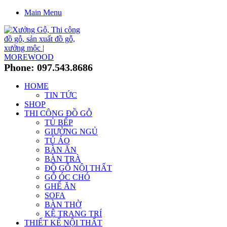
Main Menu
Phone: 097.543.8686
HOME
TIN TỨC
SHOP
THI CÔNG ĐỒ GỖ
TỦ BẾP
GIƯỜNG NGỦ
TỦ ÁO
BÀN ĂN
BÀN TRÀ
ĐỒ GỖ NỘI THẤT
GỖ ÓC CHÓ
GHẾ ĂN
SOFA
BÀN THỜ
KỆ TRANG TRÍ
THIẾT KẾ NỘI THẤT