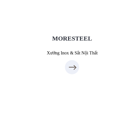
MoreSteel.vn
0931318877
MORESTEEL
Xưởng Inox & Sắt Nội Thất