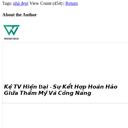
Tags:
nhà đẹp
|
View Count (454)
|
Return
About the Author
𝙆𝙚̣̂ 𝙏𝙑 𝙃𝙞𝙚̣̂𝙣 Đ𝙖̣𝙞 - 𝙎𝙪̛̣ 𝙆𝙚̂́𝙩 𝙃𝙤̛̣𝙥 𝙃𝙤𝙖̀𝙣 𝙃𝙖̉𝙤
𝙂𝙞𝙪̛̃𝙖 𝙏𝙝𝙖̂̉𝙢 𝙈𝙮̃ 𝙑𝙖̀ 𝘾𝙤̂𝙣𝙜 𝙉𝙖̆𝙣𝙜