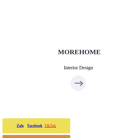
Thi công xây dựng
thietkenoithat.com
0975438686
MOREHOME
Interior Design
Zalo
Facebook
TikTok