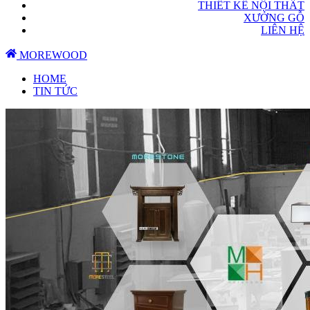
THIẾT KẾ NỘI THẤT
XƯỞNG GỖ
LIÊN HỆ
MOREWOOD
HOME
TIN TỨC