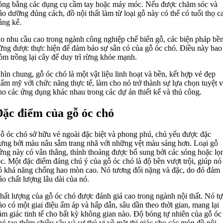
ông bằng các dụng cụ cầm tay hoặc máy móc. Nếu được chăm sóc và
ảo dưỡng đúng cách, đồ nội thất làm từ loại gỗ này có thể có tuổi thọ c
áng kể.
o nhu cầu cao trong ngành công nghiệp chế biến gỗ, các biện pháp bề
ững được thực hiện để đảm bảo sự sẵn có của gỗ óc chó. Điều này bao
ồm trồng lại cây để duy trì rừng khỏe mạnh.
hìn chung, gỗ óc chó là một vật liệu linh hoạt và bền, kết hợp vẻ đẹp
hẩm mỹ với chức năng thực tế, làm cho nó trở thành sự lựa chọn tuyệt v
ho các ứng dụng khác nhau trong các dự án thiết kế và thủ công.
ặc điểm của gỗ óc chó
ỗ óc chó sở hữu vẻ ngoài đặc biệt và phong phú, chủ yếu được đặc
rưng bởi màu nâu sẫm trang nhã với những vệt màu sáng hơn. Loại gỗ
ứng này có vân thẳng, thỉnh thoảng được bổ sung bởi các sóng hoặc lọ
óc. Một đặc điểm đáng chú ý của gỗ óc chó là độ bền vượt trội, giúp nó
ó khả năng chống hao mòn cao. Nó tương đối nặng và đặc, do đó đảm
ảo chất lượng lâu dài của nó.
hất lượng của gỗ óc chó được đánh giá cao trong ngành nội thất. Nó tự
ào có một giai điệu ấm áp và hấp dẫn, sâu dần theo thời gian, mang lại
ảm giác tinh tế cho bất kỳ không gian nào. Độ bóng tự nhiên của gỗ óc
hó tạo thêm chiều sâu và sự thú vị về mặt thị giác cho các món đồ nội