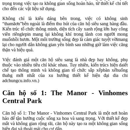
trọng trong việc tạo ra không gian sống hoàn hảo, từ thiết kế chi tiết
cho đến các vật liệu sử dụng.
Không chỉ là kiểu dáng bên trong, việc có không sinh
“thamăơn”bên ngoài là điểm thu hút của căn hộ siêu sang hàng đầu.
Kiến trúc tổ chức thông minh, diện tích cây xanh rộng lớn hay công
viên riênglepin mang lại không khí trong lành con người mong
muốnhồi hươn. Một môi trường sống đẹp là cảm giác tuyệt vờimang
lại cho người dân không gian yên bình sau những giờ làm việc căng
thặn và hiệu quả.
Việc đánh giá một căn hộ siêu sang là nhà đẹp hay không, phụ
thuộc vào nhiều tiêu chí khác nhau. Tuy nhiên, kiến trúcs hiện daiết
chế tạo thông minh và không gian tổ chức sắp xếpbàn xếhuống
thahg mới nhất của xu hướng thiết kế hiện đại dia chi
adchungcu.info.vn.)
Căn hộ số 1: The Manor - Vinhomes
Central Park
Căn hộ số 1: The Manor - Vinhomes Central Park là một nơi hoàn
hảo để tận hưởng cuộc sống xa hoa và sang trọng. Với thiết kế đẹp
mắt và không gian rộng rãi, căn hộ này tạo ra một không gian sống
hiện đại và thoải mái cho cư dân.