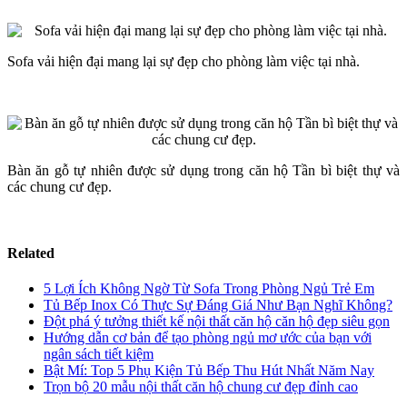
Sofa vải hiện đại mang lại sự đẹp cho phòng làm việc tại nhà.
Bàn ăn gỗ tự nhiên được sử dụng trong căn hộ Tần bì biệt thự và
các chung cư đẹp.
Related
5 Lợi Ích Không Ngờ Từ Sofa Trong Phòng Ngủ Trẻ Em
Tủ Bếp Inox Có Thực Sự Đáng Giá Như Bạn Nghĩ Không?
Đột phá ý tưởng thiết kế nội thất căn hộ căn hộ đẹp siêu gọn
Hướng dẫn cơ bản để tạo phòng ngủ mơ ước của bạn với
ngân sách tiết kiệm
Bật Mí: Top 5 Phụ Kiện Tủ Bếp Thu Hút Nhất Năm Nay
Trọn bộ 20 mẫu nội thất căn hộ chung cư đẹp đỉnh cao