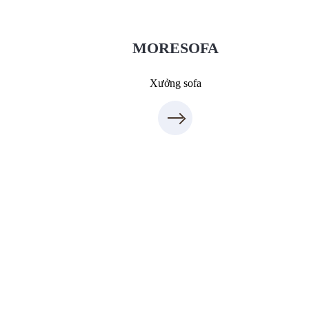
Sanxuatsofa.com
09.31.31.88.77
MORESOFA
Xưởng sofa
Xưởng Đá - MORESTONE