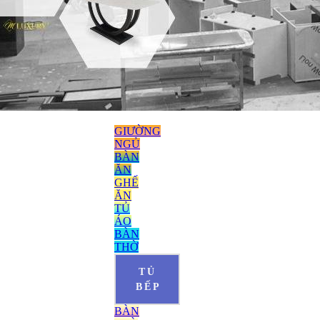
GIƯỜNG
NGỦ
BÀN
ĂN
GHẾ
ĂN
TỦ
ÁO
BÀN
THỜ
TỦ
BẾP
BÀN