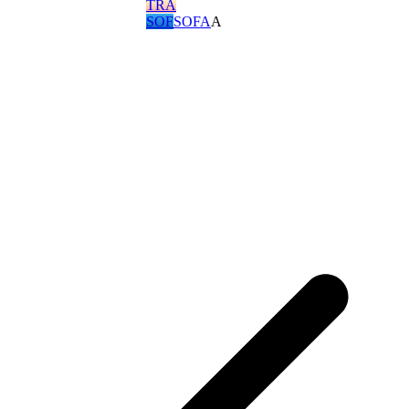
TRÀ
SOF
SOFA
A