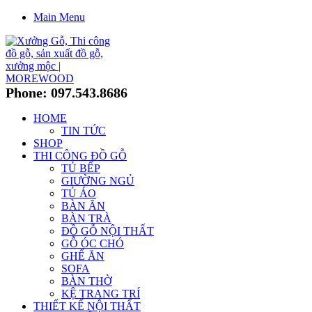
Main Menu
Phone: 097.543.8686
HOME
TIN TỨC
SHOP
THI CÔNG ĐỒ GỖ
TỦ BẾP
GIƯỜNG NGỦ
TỦ ÁO
BÀN ĂN
BÀN TRÀ
ĐỒ GỖ NỘI THẤT
GỖ ÓC CHÓ
GHẾ ĂN
SOFA
BÀN THỜ
KỆ TRANG TRÍ
THIẾT KẾ NỘI THẤT