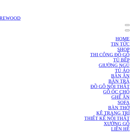
HOME
TIN TỨC
SHOP
THI CÔNG ĐỒ GỖ
TỦ BẾP
GIƯỜNG NGỦ
TỦ ÁO
BÀN ĂN
BÀN TRÀ
ĐỒ GỖ NỘI THẤT
GỖ ÓC CHÓ
GHẾ ĂN
SOFA
BÀN THỜ
KỆ TRANG TRÍ
THIẾT KẾ NỘI THẤT
XƯỞNG GỖ
LIÊN HỆ