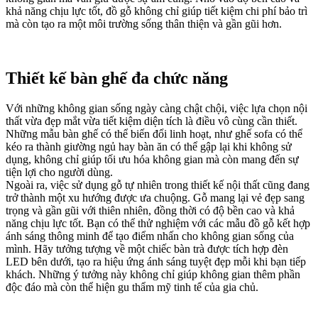
khả năng chịu lực tốt, đồ gỗ không chỉ giúp tiết kiệm chi phí bảo trì
mà còn tạo ra một môi trường sống thân thiện và gần gũi hơn.
Thiết kế bàn ghế đa chức năng
Với những không gian sống ngày càng chật chội, việc lựa chọn nội
thất vừa đẹp mắt vừa tiết kiệm diện tích là điều vô cùng cần thiết.
Những mẫu bàn ghế có thể biến đổi linh hoạt, như ghế sofa có thể
kéo ra thành giường ngủ hay bàn ăn có thể gập lại khi không sử
dụng, không chỉ giúp tối ưu hóa không gian mà còn mang đến sự
tiện lợi cho người dùng.
Ngoài ra, việc sử dụng gỗ tự nhiên trong thiết kế nội thất cũng đang
trở thành một xu hướng được ưa chuộng. Gỗ mang lại vẻ đẹp sang
trọng và gần gũi với thiên nhiên, đồng thời có độ bền cao và khả
năng chịu lực tốt. Bạn có thể thử nghiệm với các mẫu đồ gỗ kết hợp
ánh sáng thông minh để tạo điểm nhấn cho không gian sống của
mình. Hãy tưởng tượng về một chiếc bàn trà được tích hợp đèn
LED bên dưới, tạo ra hiệu ứng ánh sáng tuyệt đẹp mỗi khi bạn tiếp
khách. Những ý tưởng này không chỉ giúp không gian thêm phần
độc đáo mà còn thể hiện gu thẩm mỹ tinh tế của gia chủ.