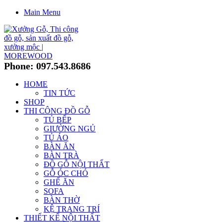
Main Menu
Phone: 097.543.8686
HOME
TIN TỨC
SHOP
THI CÔNG ĐỒ GỖ
TỦ BẾP
GIƯỜNG NGỦ
TỦ ÁO
BÀN ĂN
BÀN TRÀ
ĐỒ GỖ NỘI THẤT
GỖ ÓC CHÓ
GHẾ ĂN
SOFA
BÀN THỜ
KỆ TRANG TRÍ
THIẾT KẾ NỘI THẤT