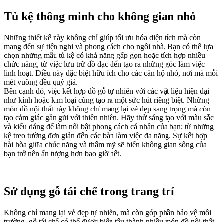
Tủ kệ thông minh cho không gian nhỏ
Những thiết kế này không chỉ giúp tối ưu hóa diện tích mà còn
mang đến sự tiện nghi và phong cách cho ngôi nhà. Bạn có thể lựa
chọn những mẫu tủ kệ có khả năng gấp gọn hoặc tích hợp nhiều
chức năng, từ việc lưu trữ đồ đạc đến tạo ra những góc làm việc
linh hoạt. Điều này đặc biệt hữu ích cho các căn hộ nhỏ, nơi mà mỗi
mét vuông đều quý giá.
Bên cạnh đó, việc kết hợp đồ gỗ tự nhiên với các vật liệu hiện đại
như kính hoặc kim loại cũng tạo ra một sức hút riêng biệt. Những
món đồ nội thất này không chỉ mang lại vẻ đẹp sang trọng mà còn
tạo cảm giác gần gũi với thiên nhiên. Hãy thử sáng tạo với màu sắc
và kiểu dáng để làm nổi bật phong cách cá nhân của bạn; từ những
kệ treo tường đơn giản đến các bàn làm việc đa năng. Sự kết hợp
hài hòa giữa chức năng và thẩm mỹ sẽ biến không gian sống của
bạn trở nên ấn tượng hơn bao giờ hết.
Sử dụng gỗ tái chế trong trang trí
Không chỉ mang lại vẻ đẹp tự nhiên, mà còn góp phần bảo vệ môi
trường, gỗ tái chế có thể được biến tấu thành nhiều món đồ nội thất