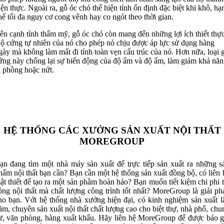
iện thực. Ngoài ra, gỗ óc chó thể hiện tính ổn định đặc biệt khi khô, hạ
hế tối đa nguy cơ cong vênh hay co ngót theo thời gian.
ên cạnh tính thẩm mỹ, gỗ óc chó còn mang đến những lợi ích thiết thực
ộ cứng tự nhiên của nó cho phép nó chịu được áp lực sử dụng hàng
gày mà không làm mất đi tính toàn vẹn cấu trúc của nó. Hơn nữa, loại 
ứng này chống lại sự biến động của độ ẩm và độ ẩm, làm giảm khả năn
ị phồng hoặc nứt.
HỆ THỐNG CÁC XƯỞNG SẢN XUẤT NỘI THẤT
MOREGROUP
ạn đang tìm một nhà máy sản xuất để trực tiếp sản xuất ra những s
hẩm nội thất bạn cần? Bạn cần một hệ thống sản xuất đồng bộ, có liên 
ật thiết để tạo ra một sản phầm hoàn hảo? Bạn muốn tiết kiệm chi phi t
ông nội thất mà chất lượng công trình tốt nhất? MoreGroup là giải ph
ho bạn. Với hệ thống nhà xưởng hiện đại, có kinh nghiệm sản xuất l
ăm, chuyên sản xuất nội thất chất lượng cao cho biệt thự, nhà phố, chu
ư, văn phòng, hàng xuất khẩu. Hãy liên hệ MoreGroup để được báo g