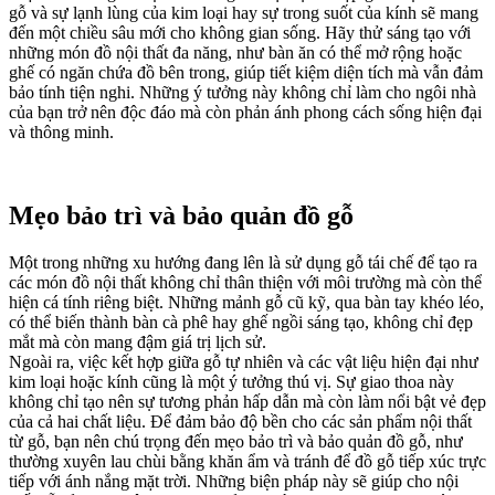
gỗ và sự lạnh lùng của kim loại hay sự trong suốt của kính sẽ mang
đến một chiều sâu mới cho không gian sống. Hãy thử sáng tạo với
những món đồ nội thất đa năng, như bàn ăn có thể mở rộng hoặc
ghế có ngăn chứa đồ bên trong, giúp tiết kiệm diện tích mà vẫn đảm
bảo tính tiện nghi. Những ý tưởng này không chỉ làm cho ngôi nhà
của bạn trở nên độc đáo mà còn phản ánh phong cách sống hiện đại
và thông minh.
Mẹo bảo trì và bảo quản đồ gỗ
Một trong những xu hướng đang lên là sử dụng gỗ tái chế để tạo ra
các món đồ nội thất không chỉ thân thiện với môi trường mà còn thể
hiện cá tính riêng biệt. Những mảnh gỗ cũ kỹ, qua bàn tay khéo léo,
có thể biến thành bàn cà phê hay ghế ngồi sáng tạo, không chỉ đẹp
mắt mà còn mang đậm giá trị lịch sử.
Ngoài ra, việc kết hợp giữa gỗ tự nhiên và các vật liệu hiện đại như
kim loại hoặc kính cũng là một ý tưởng thú vị. Sự giao thoa này
không chỉ tạo nên sự tương phản hấp dẫn mà còn làm nổi bật vẻ đẹp
của cả hai chất liệu. Để đảm bảo độ bền cho các sản phẩm nội thất
từ gỗ, bạn nên chú trọng đến mẹo bảo trì và bảo quản đồ gỗ, như
thường xuyên lau chùi bằng khăn ẩm và tránh để đồ gỗ tiếp xúc trực
tiếp với ánh nắng mặt trời. Những biện pháp này sẽ giúp cho nội