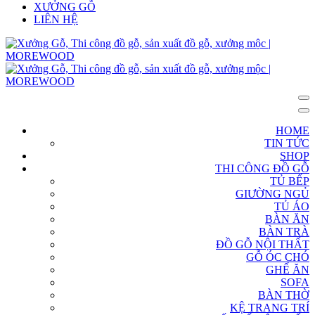
XƯỞNG GỖ
LIÊN HỆ
HOME
TIN TỨC
SHOP
THI CÔNG ĐỒ GỖ
TỦ BẾP
GIƯỜNG NGỦ
TỦ ÁO
BÀN ĂN
BÀN TRÀ
ĐỒ GỖ NỘI THẤT
GỖ ÓC CHÓ
GHẾ ĂN
SOFA
BÀN THỜ
KỆ TRANG TRÍ