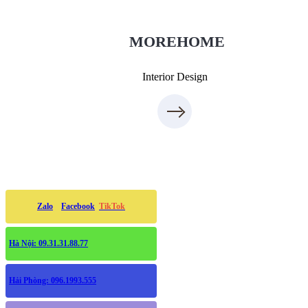
0975438686
MOREHOME
Interior Design
Zalo
Facebook
TikTok
Hà Nội: 09.31.31.88.77
Hải Phòng: 096.1993.555