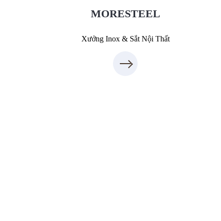
0931318877
MORESTEEL
Xưởng Inox & Sắt Nội Thất
Thi công xây dựng
thietkenoithat.com