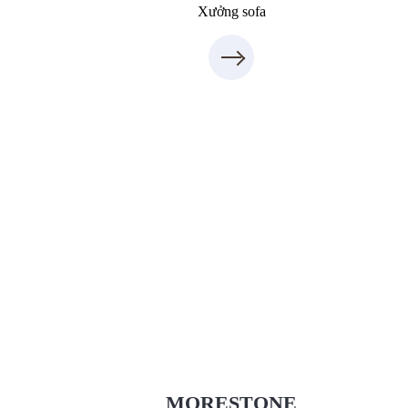
Xưởng sofa
Xưởng Đá - MORESTONE
MoreStone.vn
09.31.31.88.77
MORESTONE