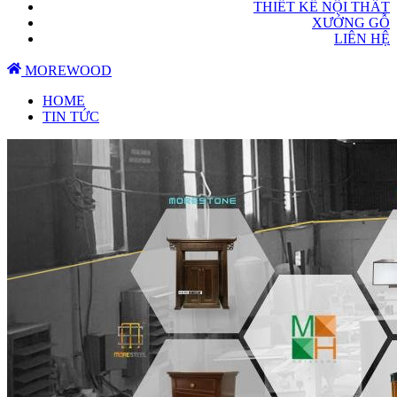
THIẾT KẾ NỘI THẤT
XƯỞNG GỖ
LIÊN HỆ
MOREWOOD
HOME
TIN TỨC