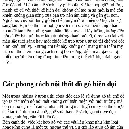
độc đáo như bàn ăn, kệ sách hay ghế sofa. Sự kết hợp giữa những
mảnh gỗ cũ với thiết kế hiện đại không chỉ tạo ra sự mới lạ mà còn
khiến không gian sống của bạn trở nên ấm cúng và gần gũi hơn.
Ngoài ra, việc sử dụng gỗ tái chế cũng mở ra nhiều cơ hội cho sự
sáng tạo. Bạn có thể thử nghiệm với màu sắc và kiểu dáng khác
nhau để tạo nên những sản phẩm độc quyền. Hãy tưởng tượng đến
một chiếc bàn trà được làm từ những thanh gỗ cũ, được sơn lại với
màu sắc tươi sáng hay một chiếc kệ treo tường từ gỗ tái chế với các
hình khối thú vị. Những chi tiết này không chỉ mang tính thẩm mỹ
mà còn thể hiện phong cách sống bền vững, điều mà ngày càng
nhiều người tiêu dùng đang tìm kiếm trong thế giới hiện đại ngày
nay.
Các phong cách nội thất đồ gỗ hiện đại
Một trong những ý tưởng thi công độc đáo là sử dụng gỗ tái chế để
tạo ra các món đồ nội thất không chỉ thân thiện với môi trường mà
còn mang đậm dấu ấn cá nhân. Những mảnh gỗ cũ kỹ có thể được
chế tác thành bàn cà phê, ghế sofa hay kệ sách, tạo nên vẻ đẹp
vintage nhưng vẫn rất hiện đại.
Bên cạnh đó, việc kết hợp gỗ với các vật liệu khác như kim loại
hoặc kính cũng là một xu hướng thú vị. Sự đối lập giữa độ ấm của