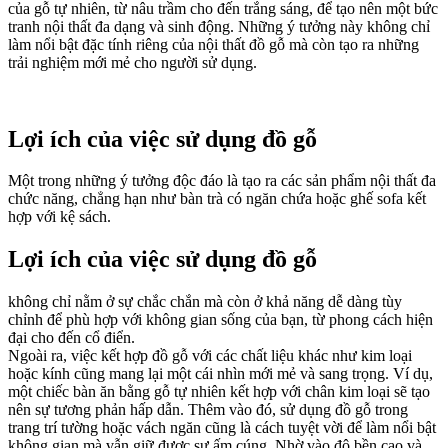
của gỗ tự nhiên, từ nâu trầm cho đến trắng sáng, để tạo nên một bức
tranh nội thất đa dạng và sinh động. Những ý tưởng này không chỉ
làm nổi bật đặc tính riêng của nội thất đồ gỗ mà còn tạo ra những
trải nghiệm mới mẻ cho người sử dụng.
Lợi ích của việc sử dụng đồ gỗ
Một trong những ý tưởng độc đáo là tạo ra các sản phẩm nội thất đa
chức năng, chẳng hạn như bàn trà có ngăn chứa hoặc ghế sofa kết
hợp với kệ sách.
Lợi ích của việc sử dụng đồ gỗ
không chỉ nằm ở sự chắc chắn mà còn ở khả năng dễ dàng tùy
chỉnh để phù hợp với không gian sống của bạn, từ phong cách hiện
đại cho đến cổ điển.
Ngoài ra, việc kết hợp đồ gỗ với các chất liệu khác như kim loại
hoặc kính cũng mang lại một cái nhìn mới mẻ và sang trọng. Ví dụ,
một chiếc bàn ăn bằng gỗ tự nhiên kết hợp với chân kim loại sẽ tạo
nên sự tương phản hấp dẫn. Thêm vào đó, sử dụng đồ gỗ trong
trang trí tường hoặc vách ngăn cũng là cách tuyệt vời để làm nổi bật
không gian mà vẫn giữ được sự ấm cúng. Nhờ vào độ bền cao và