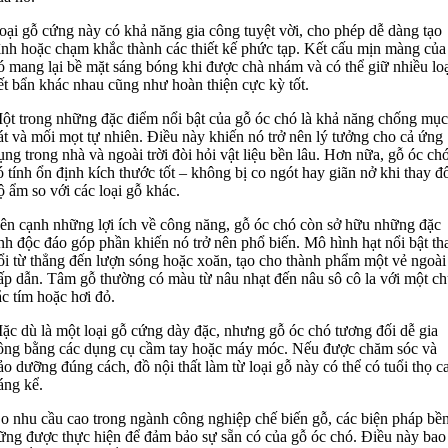
oại gỗ cứng này có khả năng gia công tuyệt vời, cho phép dễ dàng tạo
ình hoặc chạm khắc thành các thiết kế phức tạp. Kết cấu mịn màng của
ó mang lại bề mặt sáng bóng khi được chà nhám và có thể giữ nhiều loạ
ết bẩn khác nhau cũng như hoàn thiện cực kỳ tốt.
ột trong những đặc điểm nổi bật của gỗ óc chó là khả năng chống mục
át và mối mọt tự nhiên. Điều này khiến nó trở nên lý tưởng cho cả ứng
ụng trong nhà và ngoài trời đòi hỏi vật liệu bền lâu. Hơn nữa, gỗ óc ch
ó tính ổn định kích thước tốt – không bị co ngót hay giãn nở khi thay đ
ộ ẩm so với các loại gỗ khác.
ên cạnh những lợi ích về công năng, gỗ óc chó còn sở hữu những đặc
ính độc đáo góp phần khiến nó trở nên phổ biến. Mô hình hạt nổi bật th
ổi từ thẳng đến lượn sóng hoặc xoăn, tạo cho thành phẩm một vẻ ngoài
ấp dẫn. Tâm gỗ thường có màu từ nâu nhạt đến nâu sô cô la với một ch
ắc tím hoặc hơi đỏ.
ặc dù là một loại gỗ cứng dày đặc, nhưng gỗ óc chó tương đối dễ gia
ông bằng các dụng cụ cầm tay hoặc máy móc. Nếu được chăm sóc và
ảo dưỡng đúng cách, đồ nội thất làm từ loại gỗ này có thể có tuổi thọ c
áng kể.
o nhu cầu cao trong ngành công nghiệp chế biến gỗ, các biện pháp bề
ững được thực hiện để đảm bảo sự sẵn có của gỗ óc chó. Điều này bao