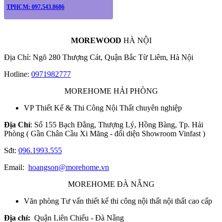
TPHCM: 097.543.8686
MOREWOOD
HÀ NỘI
Địa Chỉ: Ngõ 280 Thượng Cát, Quận Bắc Từ Liêm, Hà Nội
Hotline:
0971982777
MOREHOME HẢI PHÒNG
VP Thiết Kế & Thi Công Nội Thất chuyên nghiệp
Địa Chỉ
: Số 155 Bạch Đằng, Thượng Lý, Hồng Bàng, Tp. Hải
Phòng ( Gần Chân Cầu Xi Măng - đối diện Showroom Vinfast )
Sđt:
096.1993.555
Email:
hoangson@morehome.vn
MOREHOME ĐÀ NẴNG
Văn phòng Tư vấn thiết kế thi công nội thất nội thất cao cấp
Địa chỉ:
Quận Liên Chiểu - Đà Nẵng