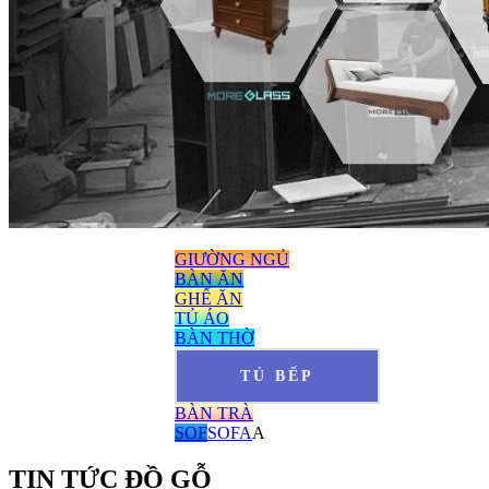
GIƯỜNG NGỦ
BÀN ĂN
GHẾ ĂN
TỦ ÁO
BÀN THỜ
TỦ BẾP
BÀN TRÀ
SOF
SOFA
A
TIN TỨC ĐỒ GỖ