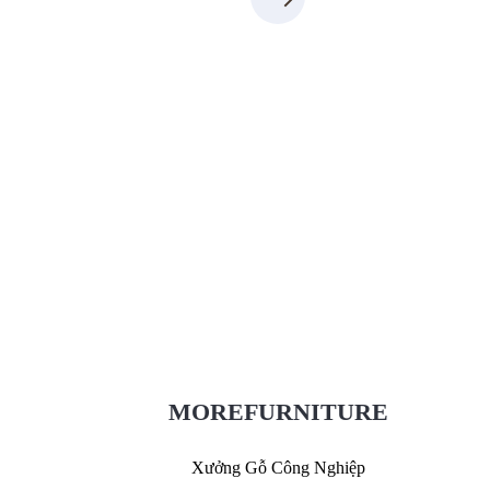
Xưởng Gỗ Công Nghiệp MoreFurniture
XuongGo.com.vn
7
09.31.31.88.7
MOREFURNITURE
Xưởng Gỗ Công Nghiệp