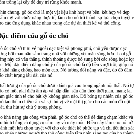
ồm trồng lại cây để duy trì rừng khỏe mạnh.
hìn chung, gỗ óc chó là một vật liệu linh hoạt và bền, kết hợp vẻ đẹp
hẩm mỹ với chức năng thực tế, làm cho nó trở thành sự lựa chọn tuyệt v
ho các ứng dụng khác nhau trong các dự án thiết kế và thủ công.
ặc điểm của gỗ óc chó
ỗ óc chó sở hữu vẻ ngoài đặc biệt và phong phú, chủ yếu được đặc
rưng bởi màu nâu sẫm trang nhã với những vệt màu sáng hơn. Loại gỗ
ứng này có vân thẳng, thỉnh thoảng được bổ sung bởi các sóng hoặc lọ
óc. Một đặc điểm đáng chú ý của gỗ óc chó là độ bền vượt trội, giúp nó
ó khả năng chống hao mòn cao. Nó tương đối nặng và đặc, do đó đảm
ảo chất lượng lâu dài của nó.
hất lượng của gỗ óc chó được đánh giá cao trong ngành nội thất. Nó tự
ào có một giai điệu ấm áp và hấp dẫn, sâu dần theo thời gian, mang lại
ảm giác tinh tế cho bất kỳ không gian nào. Độ bóng tự nhiên của gỗ óc
hó tạo thêm chiều sâu và sự thú vị về mặt thị giác cho các món đồ nội
hất, thu hút sự chú ý trong phòng.
o khả năng gia công vừa phải, gỗ óc chó có thể dễ dàng chạm khắc và
ạo hình bằng cả dụng cụ cầm tay và máy móc. Điều này làm cho nó trở
hành một lựa chọn tuyệt vời cho các thiết kế phức tạp và chi tiết tinh xả
ho phép những người thợ thủ công biến tầm nhìn sáng tạo của họ thành