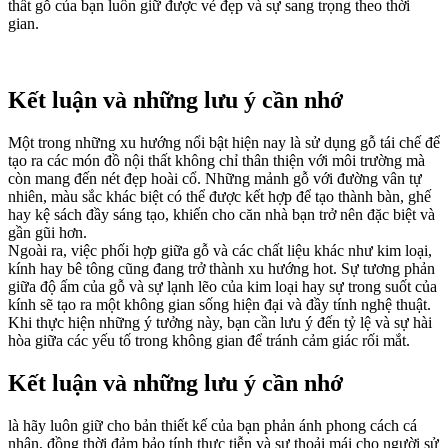
thất gỗ của bạn luôn giữ được vẻ đẹp và sự sang trọng theo thời
gian.
Kết luận và những lưu ý cần nhớ
Một trong những xu hướng nổi bật hiện nay là sử dụng gỗ tái chế để
tạo ra các món đồ nội thất không chỉ thân thiện với môi trường mà
còn mang đến nét đẹp hoài cổ. Những mảnh gỗ với đường vân tự
nhiên, màu sắc khác biệt có thể được kết hợp để tạo thành bàn, ghế
hay kệ sách đầy sáng tạo, khiến cho căn nhà bạn trở nên đặc biệt và
gần gũi hơn.
Ngoài ra, việc phối hợp giữa gỗ và các chất liệu khác như kim loại,
kính hay bê tông cũng đang trở thành xu hướng hot. Sự tương phản
giữa độ ấm của gỗ và sự lạnh lẽo của kim loại hay sự trong suốt của
kính sẽ tạo ra một không gian sống hiện đại và đầy tính nghệ thuật.
Khi thực hiện những ý tưởng này, bạn cần lưu ý đến tỷ lệ và sự hài
hòa giữa các yếu tố trong không gian để tránh cảm giác rối mắt.
Kết luận và những lưu ý cần nhớ
là hãy luôn giữ cho bản thiết kế của bạn phản ánh phong cách cá
nhân, đồng thời đảm bảo tính thực tiễn và sự thoải mái cho người sử