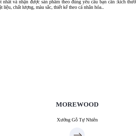
ốt nhất và nhận được sản phẩm theo đúng yêu cầu bạn cần :kích thướ
ật liệu, chất lượng, màu sắc, thiết kế theo cá nhân hóa..
Xưởng Gỗ Tự Nhiên MoreWood
XuongGo.vn
09.31.31.88.77
MOREWOOD
Xưởng Gỗ Tự Nhiên