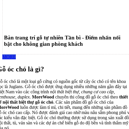
Bàn trang trí gỗ tự nhiên Tần bì - Điểm nhấn nổi
bật cho không gian phòng khách
MORE
ỗ óc chó là gì?
ỗ óc chó là một loại gỗ cứng có nguồn gốc từ cây óc chó có tên khoa
ọc là Juglans. Gỗ óc chó được ứng dụng nhiều những năm gần đây tại
iệt Nam vào các công trình
nội thất biệt thự, chung cư cao cấp,
enthouse, duplex
.
MoreWood
chuyên thi công đồ gỗ óc chó theo
thiết
ế nội thất biệt thự gỗ óc chó
. Các sản phẩm đồ gỗ óc chó của
oreWood
luôn được làm tỉ mỉ, chi tiết, mang đến những sản phầm đồ
ỗ óc chó cao cấp. Nó được đánh giá cao nhờ màu nâu sẫm phong phú 
ác kiểu vân đặc biệt. Gỗ óc chó thường được sử dụng trong sản xuất đồ
ội thất, tủ, ván sàn và các dự án chế biến gỗ do độ bền và tính thẩm mỹ
ủa nó.