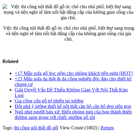
Việc thi công nội thất đồ gỗ óc chó cho nhà phố, biệt thự sang trọng
và tiện nghi sẽ làm nổi bật đẳng cấp của không gian sống của gia
chủ.
Related
+17 Mẫu sofa gỗ bọc nệm cho phòng khách tiện nghi [HOT]
+23 Mẫu sofa da thật & da công nghiệp độc đáo cho thiết kế
chung cư
Giải Quyết Vấn Đề Thiếu Không Gian Với Nội Thất Kim
Loại
Gia công cửa gỗ tự nhiên tại xưởng
Đột phá ý tưởng thiết kế nội thất căn hộ căn hộ đẹp siêu gọn
Ngủ như người bản xứ: Biến phòng ngủ của bạn thành thiên
đường sang trọng với chiếc giường gỗ sồi
Tags:
thi công nội thất đồ gỗ
|
View Count (1802)
|
Return