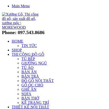
Main Menu
Phone: 097.543.8686
HOME
TIN TỨC
SHOP
THI CÔNG ĐỒ GỖ
TỦ BẾP
GIƯỜNG NGỦ
TỦ ÁO
BÀN ĂN
BÀN TRÀ
ĐỒ GỖ NỘI THẤT
GỖ ÓC CHÓ
GHẾ ĂN
SOFA
BÀN THỜ
KỆ TRANG TRÍ
THIẾT KẾ NỘI THẤT