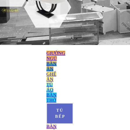
GIƯỜNG
NGỦ
BÀN
ĂN
GHẾ
ĂN
TỦ
ÁO
BÀN
THỜ
TỦ
BẾP
BÀN