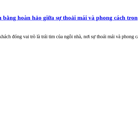
 bằng hoàn hảo giữa sự thoải mái và phong cách tro
ch đóng vai trò là trái tim của ngôi nhà, nơi sự thoải mái và phong 