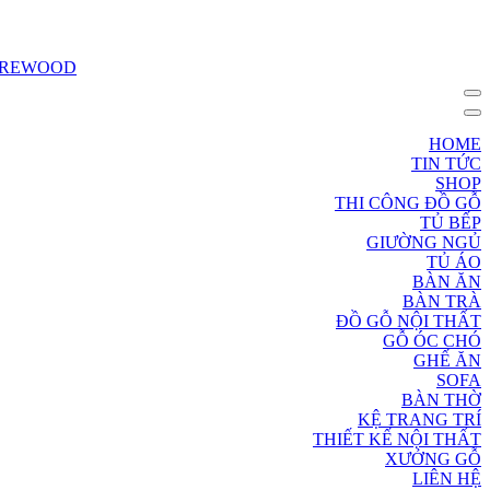
HOME
TIN TỨC
SHOP
THI CÔNG ĐỒ GỖ
TỦ BẾP
GIƯỜNG NGỦ
TỦ ÁO
BÀN ĂN
BÀN TRÀ
ĐỒ GỖ NỘI THẤT
GỖ ÓC CHÓ
GHẾ ĂN
SOFA
BÀN THỜ
KỆ TRANG TRÍ
THIẾT KẾ NỘI THẤT
XƯỞNG GỖ
LIÊN HỆ