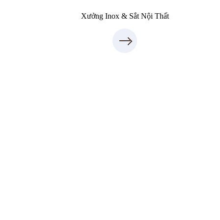
Xưởng Inox & Sắt Nội Thất
Thi công xây dựng
thietkenoithat.com
0975438686