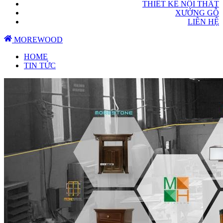
THIẾT KẾ NỘI THẤT
XƯỞNG GỖ
LIÊN HỆ
MOREWOOD
HOME
TIN TỨC