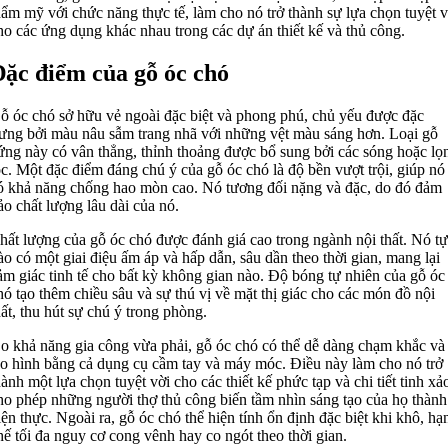
hẩm mỹ với chức năng thực tế, làm cho nó trở thành sự lựa chọn tuyệt v
ho các ứng dụng khác nhau trong các dự án thiết kế và thủ công.
ặc điểm của gỗ óc chó
ỗ óc chó sở hữu vẻ ngoài đặc biệt và phong phú, chủ yếu được đặc
rưng bởi màu nâu sẫm trang nhã với những vệt màu sáng hơn. Loại gỗ
ứng này có vân thẳng, thỉnh thoảng được bổ sung bởi các sóng hoặc lọ
óc. Một đặc điểm đáng chú ý của gỗ óc chó là độ bền vượt trội, giúp nó
ó khả năng chống hao mòn cao. Nó tương đối nặng và đặc, do đó đảm
ảo chất lượng lâu dài của nó.
hất lượng của gỗ óc chó được đánh giá cao trong ngành nội thất. Nó tự
ào có một giai điệu ấm áp và hấp dẫn, sâu dần theo thời gian, mang lại
ảm giác tinh tế cho bất kỳ không gian nào. Độ bóng tự nhiên của gỗ óc
hó tạo thêm chiều sâu và sự thú vị về mặt thị giác cho các món đồ nội
hất, thu hút sự chú ý trong phòng.
o khả năng gia công vừa phải, gỗ óc chó có thể dễ dàng chạm khắc và
ạo hình bằng cả dụng cụ cầm tay và máy móc. Điều này làm cho nó trở
hành một lựa chọn tuyệt vời cho các thiết kế phức tạp và chi tiết tinh xả
ho phép những người thợ thủ công biến tầm nhìn sáng tạo của họ thành
iện thực. Ngoài ra, gỗ óc chó thể hiện tính ổn định đặc biệt khi khô, hạ
hế tối đa nguy cơ cong vênh hay co ngót theo thời gian.