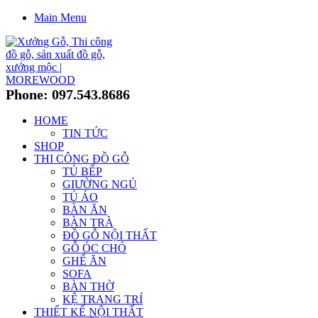
Main Menu
Phone: 097.543.8686
HOME
TIN TỨC
SHOP
THI CÔNG ĐỒ GỖ
TỦ BẾP
GIƯỜNG NGỦ
TỦ ÁO
BÀN ĂN
BÀN TRÀ
ĐỒ GỖ NỘI THẤT
GỖ ÓC CHÓ
GHẾ ĂN
SOFA
BÀN THỜ
KỆ TRANG TRÍ
THIẾT KẾ NỘI THẤT