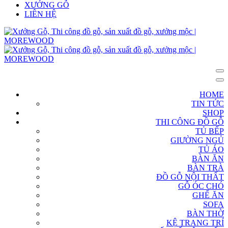
XƯỞNG GỖ
LIÊN HỆ
HOME
TIN TỨC
SHOP
THI CÔNG ĐỒ GỖ
TỦ BẾP
GIƯỜNG NGỦ
TỦ ÁO
BÀN ĂN
BÀN TRÀ
ĐỒ GỖ NỘI THẤT
GỖ ÓC CHÓ
GHẾ ĂN
SOFA
BÀN THỜ
KỆ TRANG TRÍ