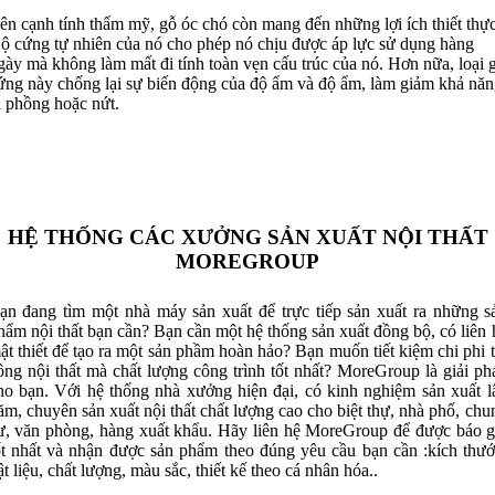
ên cạnh tính thẩm mỹ, gỗ óc chó còn mang đến những lợi ích thiết thực
ộ cứng tự nhiên của nó cho phép nó chịu được áp lực sử dụng hàng
gày mà không làm mất đi tính toàn vẹn cấu trúc của nó. Hơn nữa, loại 
ứng này chống lại sự biến động của độ ẩm và độ ẩm, làm giảm khả năn
ị phồng hoặc nứt.
HỆ THỐNG CÁC XƯỞNG SẢN XUẤT NỘI THẤT
MOREGROUP
ạn đang tìm một nhà máy sản xuất để trực tiếp sản xuất ra những s
hẩm nội thất bạn cần? Bạn cần một hệ thống sản xuất đồng bộ, có liên 
ật thiết để tạo ra một sản phầm hoàn hảo? Bạn muốn tiết kiệm chi phi t
ông nội thất mà chất lượng công trình tốt nhất? MoreGroup là giải ph
ho bạn. Với hệ thống nhà xưởng hiện đại, có kinh nghiệm sản xuất l
ăm, chuyên sản xuất nội thất chất lượng cao cho biệt thự, nhà phố, chu
ư, văn phòng, hàng xuất khẩu. Hãy liên hệ MoreGroup để được báo g
ốt nhất và nhận được sản phẩm theo đúng yêu cầu bạn cần :kích thướ
ật liệu, chất lượng, màu sắc, thiết kế theo cá nhân hóa..