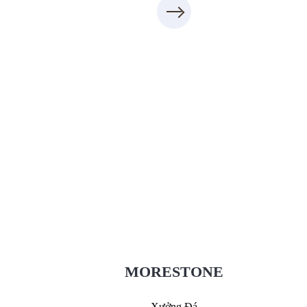
Xưởng Đá - MORESTONE
MoreStone.vn
09.31.31.88.77
MORESTONE
Xưởng Đá