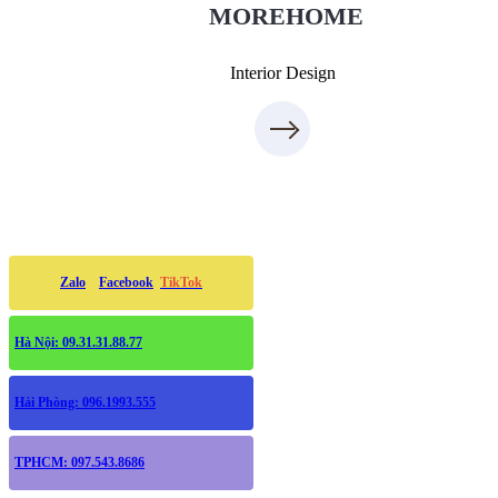
MOREHOME
Interior Design
Zalo
Facebook
TikTok
Hà Nội: 09.31.31.88.77
Hải Phòng: 096.1993.555
TPHCM: 097.543.8686