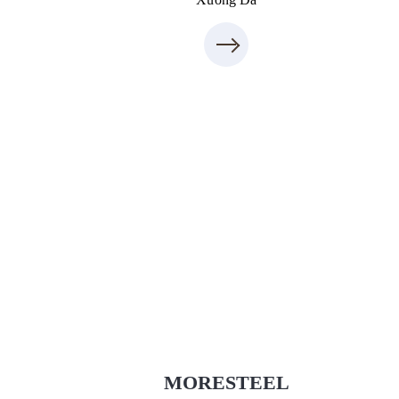
Xưởng Inox & Sắt - MORESTEEL
MoreSteel.vn
0931318877
MORESTEEL