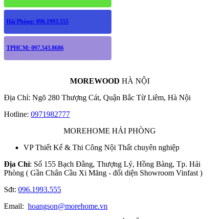
Hải Phòng: 096.1993.555
TPHCM: 097.543.8686
MOREWOOD
HÀ NỘI
Địa Chỉ: Ngõ 280 Thượng Cát, Quận Bắc Từ Liêm, Hà Nội
Hotline:
0971982777
MOREHOME HẢI PHÒNG
VP Thiết Kế & Thi Công Nội Thất chuyên nghiệp
Địa Chỉ
: Số 155 Bạch Đằng, Thượng Lý, Hồng Bàng, Tp. Hải
Phòng ( Gần Chân Cầu Xi Măng - đối diện Showroom Vinfast )
Sđt:
096.1993.555
Email:
hoangson@morehome.vn