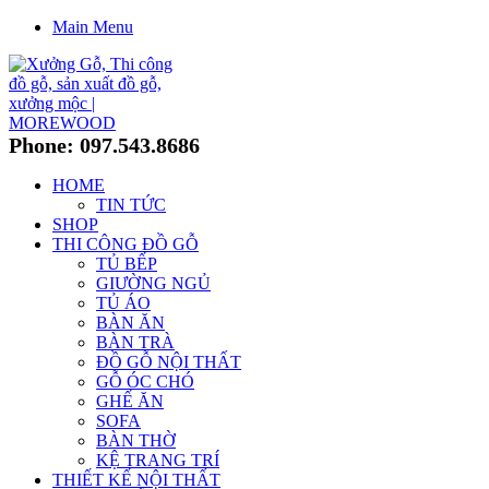
Main Menu
Phone: 097.543.8686
HOME
TIN TỨC
SHOP
THI CÔNG ĐỒ GỖ
TỦ BẾP
GIƯỜNG NGỦ
TỦ ÁO
BÀN ĂN
BÀN TRÀ
ĐỒ GỖ NỘI THẤT
GỖ ÓC CHÓ
GHẾ ĂN
SOFA
BÀN THỜ
KỆ TRANG TRÍ
THIẾT KẾ NỘI THẤT