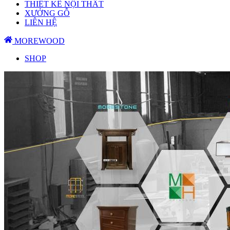
THIẾT KẾ NỘI THẤT
XƯỞNG GỖ
LIÊN HỆ
MOREWOOD
SHOP