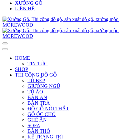
XƯỞNG GỖ
LIÊN HỆ
HOME
TIN TỨC
SHOP
THI CÔNG ĐỒ GỖ
TỦ BẾP
GIƯỜNG NGỦ
TỦ ÁO
BÀN ĂN
BÀN TRÀ
ĐỒ GỖ NỘI THẤT
GỖ ÓC CHÓ
GHẾ ĂN
SOFA
BÀN THỜ
KỆ TRANG TRÍ