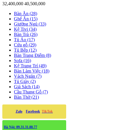
32,400,000
40,500,000
Bàn Ăn (28)
Ghế Ăn (15)
Giường Ngủ (33)
Kệ Tivi (34)
Bàn Trà (26)
Tủ Áo (17)
Cửa gỗ (29)
Tủ Bếp (12)
Bàn Trang Điểm (8)
Sofa (16)
Kệ Trang Trí (49)
Bàn Làm Việc (18)
Vách Ngăn (7)
Tủ Giày (2)
Giá Sách (14)
Cầu Thang Gỗ (7)
Bàn Thờ (21)
Zalo
Facebook
TikTok
Hà Nội: 09.31.31.88.77