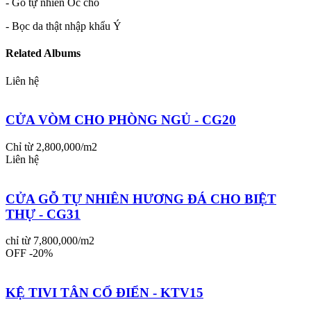
- Gỗ tự nhiên Óc chó
- Bọc da thật nhập khẩu Ý
Related Albums
Liên hệ
CỬA VÒM CHO PHÒNG NGỦ - CG20
Chỉ từ 2,800,000/m2
Liên hệ
CỬA GỖ TỰ NHIÊN HƯƠNG ĐÁ CHO BIỆT
THỰ - CG31
chỉ từ 7,800,000/m2
OFF -20%
KỆ TIVI TÂN CỔ ĐIỂN - KTV15