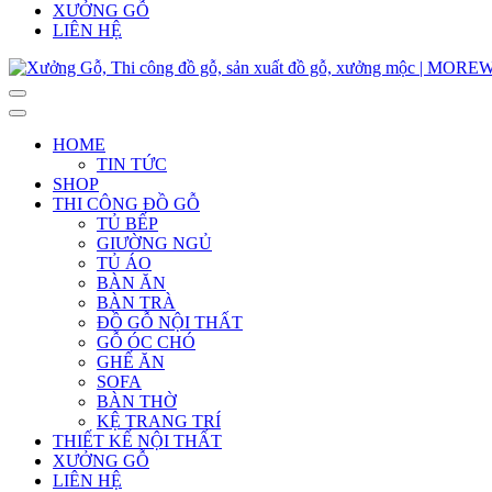
XƯỞNG GỖ
LIÊN HỆ
HOME
TIN TỨC
SHOP
THI CÔNG ĐỒ GỖ
TỦ BẾP
GIƯỜNG NGỦ
TỦ ÁO
BÀN ĂN
BÀN TRÀ
ĐỒ GỖ NỘI THẤT
GỖ ÓC CHÓ
GHẾ ĂN
SOFA
BÀN THỜ
KỆ TRANG TRÍ
THIẾT KẾ NỘI THẤT
XƯỞNG GỖ
LIÊN HỆ