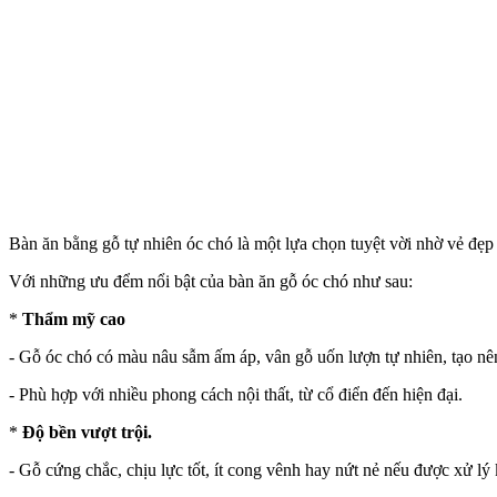
Bàn ăn bằng gỗ tự nhiên óc chó là một lựa chọn tuyệt vời nhờ vẻ đẹp
Với những ưu đểm nổi bật của bàn ăn gỗ óc chó như sau:
*
Thẩm mỹ cao
- Gỗ óc chó có màu nâu sẫm ấm áp, vân gỗ uốn lượn tự nhiên, tạo nên 
- Phù hợp với nhiều phong cách nội thất, từ cổ điển đến hiện đại.
*
Độ bền vượt trội.
- Gỗ cứng chắc, chịu lực tốt, ít cong vênh hay nứt nẻ nếu được xử lý k