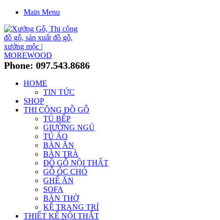
Main Menu
Phone: 097.543.8686
HOME
TIN TỨC
SHOP
THI CÔNG ĐỒ GỖ
TỦ BẾP
GIƯỜNG NGỦ
TỦ ÁO
BÀN ĂN
BÀN TRÀ
ĐỒ GỖ NỘI THẤT
GỖ ÓC CHÓ
GHẾ ĂN
SOFA
BÀN THỜ
KỆ TRANG TRÍ
THIẾT KẾ NỘI THẤT