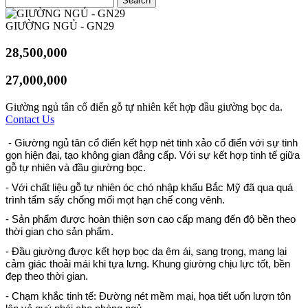
GIƯỜNG NGỦ - GN29
28,500,000
27,000,000
Giường ngủ tân cổ điển gỗ tự nhiên kết hợp đầu giường bọc da.
Contact Us
- Giường ngủ tân cổ điển kết hợp nét tinh xảo cổ điển với sự tinh
gọn hiện đại, tạo không gian đẳng cấp. Với sự kết hợp tinh tế giữa
gỗ tự nhiên và đầu giường bọc.
- Với chất liệu gỗ tự nhiên óc chó nhập khẩu Bắc Mỹ đã qua quá
trình tẩm sấy chống mối mọt hạn chế cong vênh.
- Sản phẩm được hoàn thiện sơn cao cấp mang đến độ bền theo
thời gian cho sản phẩm.
- Đầu giường được kết hợp bọc da êm ái, sang trọng, mang lại
cảm giác thoải mái khi tựa lưng. Khung giường chịu lực tốt, bền
đẹp theo thời gian.
- Chạm khắc tinh tế: Đường nét mềm mại, họa tiết uốn lượn tôn