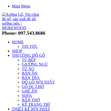
Main Menu
Phone: 097.543.8686
HOME
TIN TỨC
SHOP
THI CÔNG ĐỒ GỖ
TỦ BẾP
GIƯỜNG NGỦ
TỦ ÁO
BÀN ĂN
BÀN TRÀ
ĐỒ GỖ NỘI THẤT
GỖ ÓC CHÓ
GHẾ ĂN
SOFA
BÀN THỜ
KỆ TRANG TRÍ
THIẾT KẾ NỘI THẤT