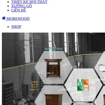
THIẾT KẾ NỘI THẤT
XƯỞNG GỖ
LIÊN HỆ
MOREWOOD
SHOP