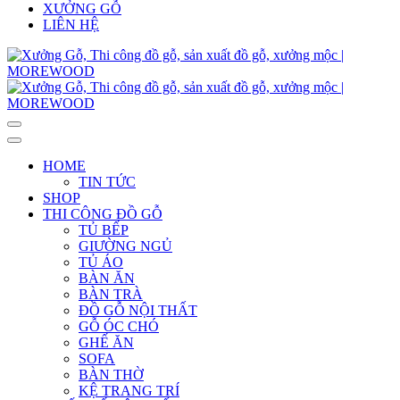
XƯỞNG GỖ
LIÊN HỆ
HOME
TIN TỨC
SHOP
THI CÔNG ĐỒ GỖ
TỦ BẾP
GIƯỜNG NGỦ
TỦ ÁO
BÀN ĂN
BÀN TRÀ
ĐỒ GỖ NỘI THẤT
GỖ ÓC CHÓ
GHẾ ĂN
SOFA
BÀN THỜ
KỆ TRANG TRÍ