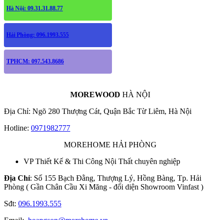
Hà Nội: 09.31.31.88.77
Hải Phòng: 096.1993.555
TPHCM: 097.543.8686
MOREWOOD
HÀ NỘI
Địa Chỉ: Ngõ 280 Thượng Cát, Quận Bắc Từ Liêm, Hà Nội
Hotline:
0971982777
MOREHOME HẢI PHÒNG
VP Thiết Kế & Thi Công Nội Thất chuyên nghiệp
Địa Chỉ
: Số 155 Bạch Đằng, Thượng Lý, Hồng Bàng, Tp. Hải
Phòng ( Gần Chân Cầu Xi Măng - đối diện Showroom Vinfast )
Sđt:
096.1993.555