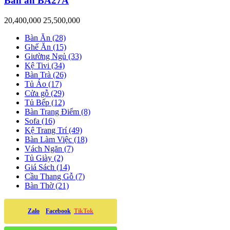
Bàn ăn BA27A
20,400,000
25,500,000
Bàn Ăn (28)
Ghế Ăn (15)
Giường Ngủ (33)
Kệ Tivi (34)
Bàn Trà (26)
Tủ Áo (17)
Cửa gỗ (29)
Tủ Bếp (12)
Bàn Trang Điểm (8)
Sofa (16)
Kệ Trang Trí (49)
Bàn Làm Việc (18)
Vách Ngăn (7)
Tủ Giày (2)
Giá Sách (14)
Cầu Thang Gỗ (7)
Bàn Thờ (21)
Zalo
Facebook
TikTok