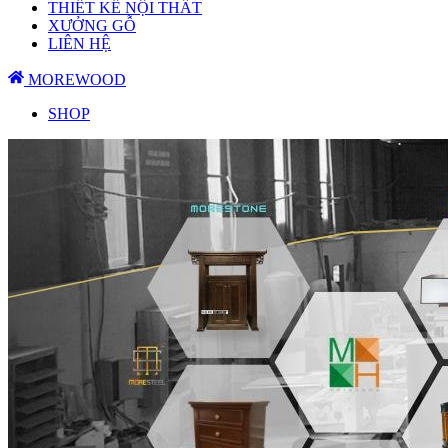
THIẾT KẾ NỘI THẤT
XƯỞNG GỖ
LIÊN HỆ
MOREWOOD
SHOP