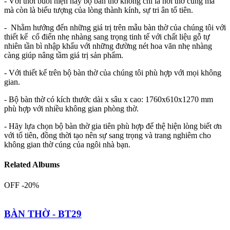
- Với thời buổi hiện nay bộ bàn thờ không chỉ là nơi thờ cúng mà
mà còn là biểu tượng của lòng thành kính, sự tri ân tổ tiên.
- Nhằm hướng đến những giá trị trên mẫu bàn thờ của chúng tôi với
thiết kế cổ điển nhẹ nhàng sang trọng tinh tế với chất liệu gỗ tự
nhiên tần bì nhập khẩu với những đường nét hoa văn nhẹ nhàng
càng giúp nâng tầm giá trị sản phẩm.
- Với thiết kế trên bộ bàn thờ của chúng tôi phù hợp với mọi không
gian.
- Bộ bàn thờ có kích thước dài x sâu x cao: 1760x610x1270 mm
phù hợp với nhiều không gian phòng thờ.
- Hãy lựa chọn bộ bàn thờ gia tiên phù hợp để thệ hiện lòng biết ơn
với tổ tiên, đồng thời tạo nên sự sang trọng và trang nghiêm cho
không gian thờ cúng của ngôi nhà bạn.
Related Albums
OFF -20%
BÀN THỜ - BT29