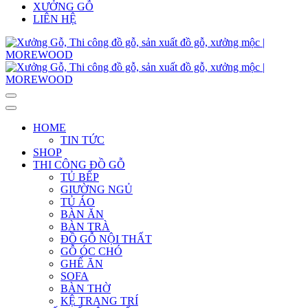
XƯỞNG GỖ
LIÊN HỆ
HOME
TIN TỨC
SHOP
THI CÔNG ĐỒ GỖ
TỦ BẾP
GIƯỜNG NGỦ
TỦ ÁO
BÀN ĂN
BÀN TRÀ
ĐỒ GỖ NỘI THẤT
GỖ ÓC CHÓ
GHẾ ĂN
SOFA
BÀN THỜ
KỆ TRANG TRÍ