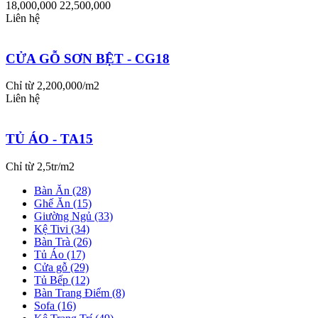
18,000,000
22,500,000
Liên hệ
CỬA GỖ SƠN BỆT - CG18
Chỉ từ 2,200,000/m2
Liên hệ
TỦ ÁO - TA15
Chỉ từ 2,5tr/m2
Bàn Ăn (28)
Ghế Ăn (15)
Giường Ngủ (33)
Kệ Tivi (34)
Bàn Trà (26)
Tủ Áo (17)
Cửa gỗ (29)
Tủ Bếp (12)
Bàn Trang Điểm (8)
Sofa (16)