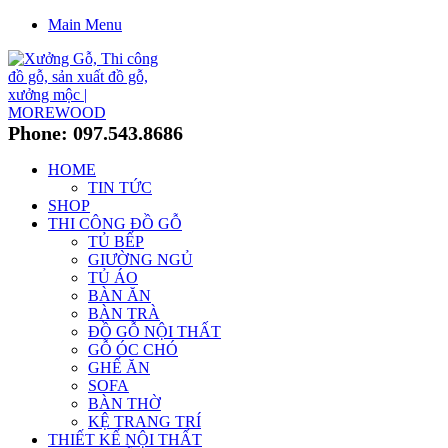
Main Menu
Phone: 097.543.8686
HOME
TIN TỨC
SHOP
THI CÔNG ĐỒ GỖ
TỦ BẾP
GIƯỜNG NGỦ
TỦ ÁO
BÀN ĂN
BÀN TRÀ
ĐỒ GỖ NỘI THẤT
GỖ ÓC CHÓ
GHẾ ĂN
SOFA
BÀN THỜ
KỆ TRANG TRÍ
THIẾT KẾ NỘI THẤT