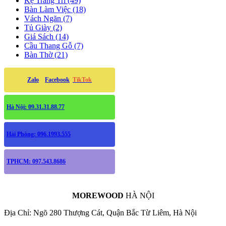
Kệ Trang Trí (49)
Bàn Làm Việc (18)
Vách Ngăn (7)
Tủ Giày (2)
Giá Sách (14)
Cầu Thang Gỗ (7)
Bàn Thờ (21)
Zalo
Facebook
TikTok
Hà Nội: 09.31.31.88.77
Hải Phòng: 096.1993.555
TPHCM: 097.543.8686
MOREWOOD
HÀ NỘI
Địa Chỉ: Ngõ 280 Thượng Cát, Quận Bắc Từ Liêm, Hà Nội