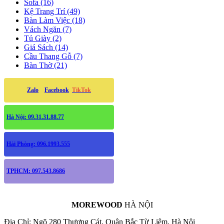
Sofa (16)
Kệ Trang Trí (49)
Bàn Làm Việc (18)
Vách Ngăn (7)
Tủ Giày (2)
Giá Sách (14)
Cầu Thang Gỗ (7)
Bàn Thờ (21)
Zalo
Facebook
TikTok
Hà Nội: 09.31.31.88.77
Hải Phòng: 096.1993.555
TPHCM: 097.543.8686
MOREWOOD
HÀ NỘI
Địa Chỉ: Ngõ 280 Thượng Cát, Quận Bắc Từ Liêm, Hà Nội