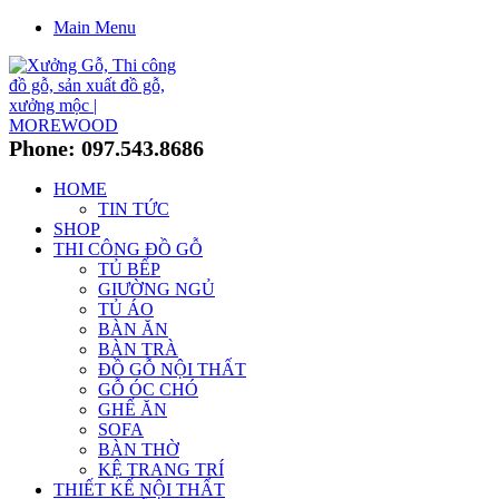
Main Menu
Phone: 097.543.8686
HOME
TIN TỨC
SHOP
THI CÔNG ĐỒ GỖ
TỦ BẾP
GIƯỜNG NGỦ
TỦ ÁO
BÀN ĂN
BÀN TRÀ
ĐỒ GỖ NỘI THẤT
GỖ ÓC CHÓ
GHẾ ĂN
SOFA
BÀN THỜ
KỆ TRANG TRÍ
THIẾT KẾ NỘI THẤT