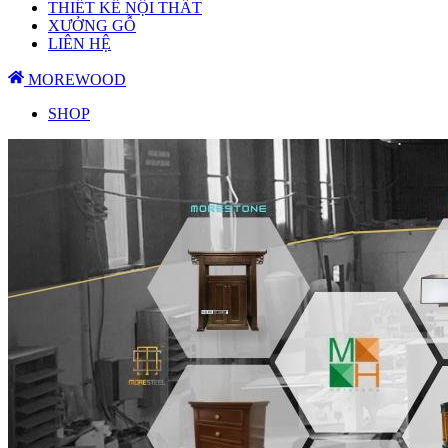
THIẾT KẾ NỘI THẤT
XƯỞNG GỖ
LIÊN HỆ
MOREWOOD
SHOP