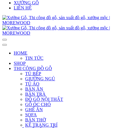
XƯỞNG GỖ
LIÊN HỆ
HOME
TIN TỨC
SHOP
THI CÔNG ĐỒ GỖ
TỦ BẾP
GIƯỜNG NGỦ
TỦ ÁO
BÀN ĂN
BÀN TRÀ
ĐỒ GỖ NỘI THẤT
GỖ ÓC CHÓ
GHẾ ĂN
SOFA
BÀN THỜ
KỆ TRANG TRÍ