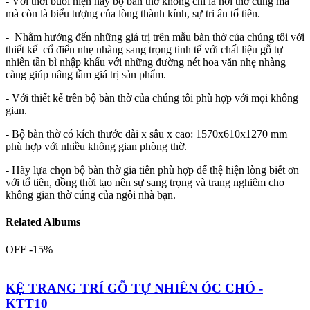
- Với thời buổi hiện nay bộ bàn thờ không chỉ là nơi thờ cúng mà
mà còn là biểu tượng của lòng thành kính, sự tri ân tổ tiên.
- Nhằm hướng đến những giá trị trên mẫu bàn thờ của chúng tôi với
thiết kế cổ điển nhẹ nhàng sang trọng tinh tế với chất liệu gỗ tự
nhiên tần bì nhập khẩu với những đường nét hoa văn nhẹ nhàng
càng giúp nâng tầm giá trị sản phẩm.
- Với thiết kế trên bộ bàn thờ của chúng tôi phù hợp với mọi không
gian.
- Bộ bàn thờ có kích thước dài x sâu x cao: 1570x610x1270 mm
phù hợp với nhiều không gian phòng thờ.
- Hãy lựa chọn bộ bàn thờ gia tiên phù hợp để thệ hiện lòng biết ơn
với tổ tiên, đồng thời tạo nên sự sang trọng và trang nghiêm cho
không gian thờ cúng của ngôi nhà bạn.
Related Albums
OFF -15%
KỆ TRANG TRÍ GỖ TỰ NHIÊN ÓC CHÓ -
KTT10