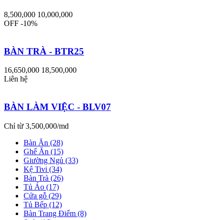
8,500,000
10,000,000
OFF -10%
BÀN TRÀ - BTR25
16,650,000
18,500,000
Liên hệ
BÀN LÀM VIỆC - BLV07
Chỉ từ 3,500,000/md
Bàn Ăn (28)
Ghế Ăn (15)
Giường Ngủ (33)
Kệ Tivi (34)
Bàn Trà (26)
Tủ Áo (17)
Cửa gỗ (29)
Tủ Bếp (12)
Bàn Trang Điểm (8)