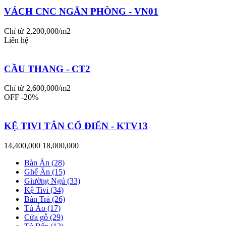
VÁCH CNC NGĂN PHÒNG - VN01
Chỉ từ 2,200,000/m2
Liên hệ
CẦU THANG - CT2
Chỉ từ 2,600,000/m2
OFF -20%
KỆ TIVI TÂN CỔ ĐIỂN - KTV13
14,400,000
18,000,000
Bàn Ăn (28)
Ghế Ăn (15)
Giường Ngủ (33)
Kệ Tivi (34)
Bàn Trà (26)
Tủ Áo (17)
Cửa gỗ (29)