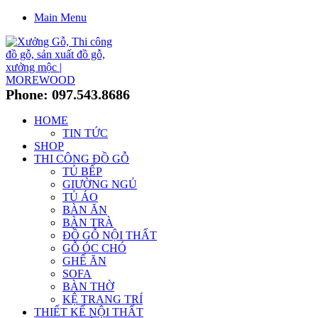
Main Menu
Phone: 097.543.8686
HOME
TIN TỨC
SHOP
THI CÔNG ĐỒ GỖ
TỦ BẾP
GIƯỜNG NGỦ
TỦ ÁO
BÀN ĂN
BÀN TRÀ
ĐỒ GỖ NỘI THẤT
GỖ ÓC CHÓ
GHẾ ĂN
SOFA
BÀN THỜ
KỆ TRANG TRÍ
THIẾT KẾ NỘI THẤT