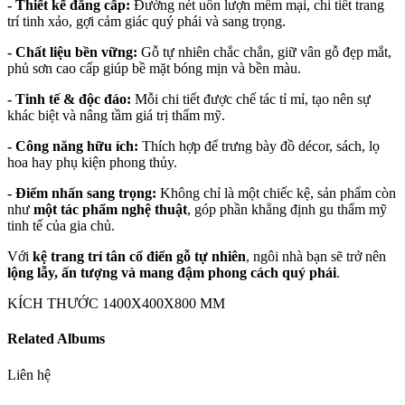
- Thiết kế đẳng cấp:
Đường nét uốn lượn mềm mại, chi tiết trang
trí tinh xảo, gợi cảm giác quý phái và sang trọng.
- Chất liệu bền vững:
Gỗ tự nhiên chắc chắn, giữ vân gỗ đẹp mắt,
phủ sơn cao cấp giúp bề mặt bóng mịn và bền màu.
- Tinh tế & độc đáo:
Mỗi chi tiết được chế tác tỉ mỉ, tạo nên sự
khác biệt và nâng tầm giá trị thẩm mỹ.
- Công năng hữu ích:
Thích hợp để trưng bày đồ décor, sách, lọ
hoa hay phụ kiện phong thủy.
- Điểm nhấn sang trọng:
Không chỉ là một chiếc kệ, sản phẩm còn
như
một tác phẩm nghệ thuật
, góp phần khẳng định gu thẩm mỹ
tinh tế của gia chủ.
Với
kệ trang trí tân cổ điển gỗ tự nhiên
, ngôi nhà bạn sẽ trở nên
lộng lẫy, ấn tượng và mang đậm phong cách quý phái
.
KÍCH THƯỚC 1400X400X800 MM
Related Albums
Liên hệ