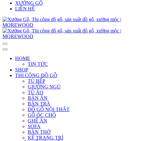
XƯỞNG GỖ
LIÊN HỆ
HOME
TIN TỨC
SHOP
THI CÔNG ĐỒ GỖ
TỦ BẾP
GIƯỜNG NGỦ
TỦ ÁO
BÀN ĂN
BÀN TRÀ
ĐỒ GỖ NỘI THẤT
GỖ ÓC CHÓ
GHẾ ĂN
SOFA
BÀN THỜ
KỆ TRANG TRÍ