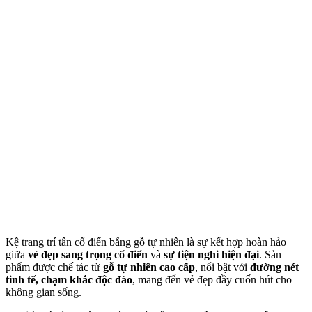
Kệ trang trí tân cổ điển bằng gỗ tự nhiên là sự kết hợp hoàn hảo
giữa
vẻ đẹp sang trọng cổ điển
và
sự tiện nghi hiện đại
. Sản
phẩm được chế tác từ
gỗ tự nhiên cao cấp
, nổi bật với
đường nét
tinh tế, chạm khắc độc đáo
, mang đến vẻ đẹp đầy cuốn hút cho
không gian sống.