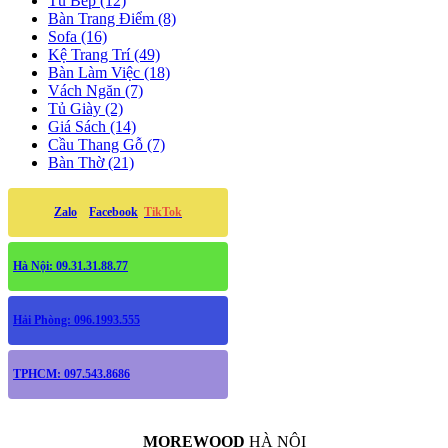
Tủ Bếp (12)
Bàn Trang Điểm (8)
Sofa (16)
Kệ Trang Trí (49)
Bàn Làm Việc (18)
Vách Ngăn (7)
Tủ Giày (2)
Giá Sách (14)
Cầu Thang Gỗ (7)
Bàn Thờ (21)
Zalo
Facebook
TikTok
Hà Nội: 09.31.31.88.77
Hải Phòng: 096.1993.555
TPHCM: 097.543.8686
MOREWOOD
HÀ NỘI