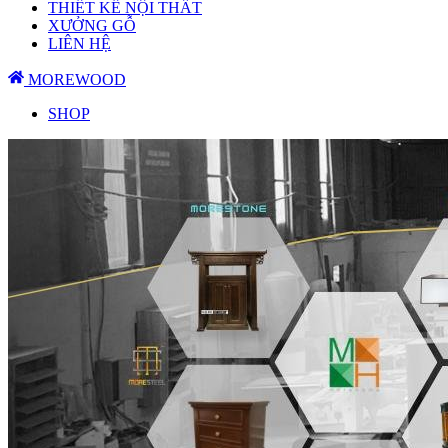
THIẾT KẾ NỘI THẤT
XƯỞNG GỖ
LIÊN HỆ
MOREWOOD
SHOP