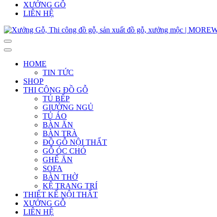
XƯỞNG GỖ
LIÊN HỆ
HOME
TIN TỨC
SHOP
THI CÔNG ĐỒ GỖ
TỦ BẾP
GIƯỜNG NGỦ
TỦ ÁO
BÀN ĂN
BÀN TRÀ
ĐỒ GỖ NỘI THẤT
GỖ ÓC CHÓ
GHẾ ĂN
SOFA
BÀN THỜ
KỆ TRANG TRÍ
THIẾT KẾ NỘI THẤT
XƯỞNG GỖ
LIÊN HỆ