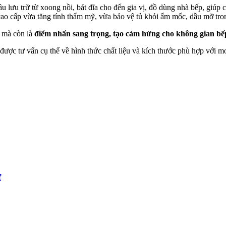
ầu lưu trữ từ xoong nồi, bát đĩa cho đến gia vị, đồ dùng nhà bếp, giúp
cao cấp vừa tăng tính thẩm mỹ, vừa bảo vệ tủ khỏi ẩm mốc, dầu mỡ tro
i mà còn là
điểm nhấn sang trọng, tạo cảm hứng cho không gian bế
để được tư vấn cụ thể về hình thức chất liệu và kích thước phù hợp với
ự