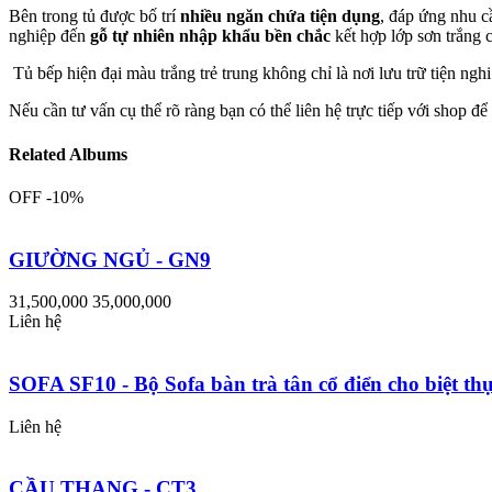
Bên trong tủ được bố trí
nhiều ngăn chứa tiện dụng
, đáp ứng nhu c
nghiệp đến
gỗ tự nhiên nhập khẩu bền chắc
kết hợp lớp sơn trắng 
Tủ bếp hiện đại màu trắng trẻ trung không chỉ là nơi lưu trữ tiện ngh
Nếu cần tư vấn cụ thể rõ ràng bạn có thể liên hệ trực tiếp với shop 
Related Albums
OFF -10%
GIƯỜNG NGỦ - GN9
31,500,000
35,000,000
Liên hệ
SOFA SF10 - Bộ Sofa bàn trà tân cổ điển cho biệt th
Liên hệ
CẦU THANG - CT3