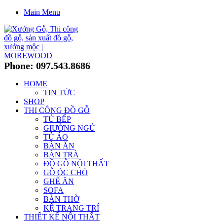
Main Menu
Phone: 097.543.8686
HOME
TIN TỨC
SHOP
THI CÔNG ĐỒ GỖ
TỦ BẾP
GIƯỜNG NGỦ
TỦ ÁO
BÀN ĂN
BÀN TRÀ
ĐỒ GỖ NỘI THẤT
GỖ ÓC CHÓ
GHẾ ĂN
SOFA
BÀN THỜ
KỆ TRANG TRÍ
THIẾT KẾ NỘI THẤT