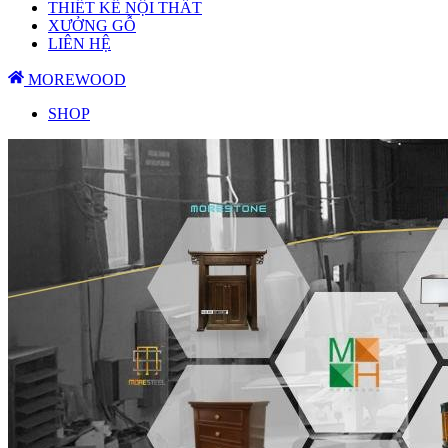
THIẾT KẾ NỘI THẤT
XƯỞNG GỖ
LIÊN HỆ
MOREWOOD
SHOP