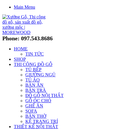
Main Menu
Phone: 097.543.8686
HOME
TIN TỨC
SHOP
THI CÔNG ĐỒ GỖ
TỦ BẾP
GIƯỜNG NGỦ
TỦ ÁO
BÀN ĂN
BÀN TRÀ
ĐỒ GỖ NỘI THẤT
GỖ ÓC CHÓ
GHẾ ĂN
SOFA
BÀN THỜ
KỆ TRANG TRÍ
THIẾT KẾ NỘI THẤT