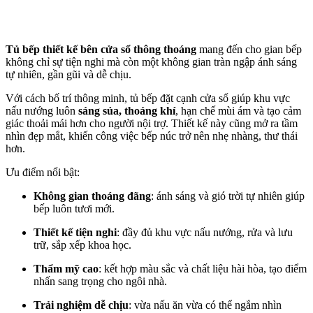
Tủ bếp thiết kế bên cửa sổ thông thoáng
mang đến cho gian bếp
không chỉ sự tiện nghi mà còn một không gian tràn ngập ánh sáng
tự nhiên, gần gũi và dễ chịu.
Với cách bố trí thông minh, tủ bếp đặt cạnh cửa sổ giúp khu vực
nấu nướng luôn
sáng sủa, thoáng khí
, hạn chế mùi ám và tạo cảm
giác thoải mái hơn cho người nội trợ. Thiết kế này cũng mở ra tầm
nhìn đẹp mắt, khiến công việc bếp núc trở nên nhẹ nhàng, thư thái
hơn.
Ưu điểm nổi bật:
Không gian thoáng đãng
: ánh sáng và gió trời tự nhiên giúp
bếp luôn tươi mới.
Thiết kế tiện nghi
: đầy đủ khu vực nấu nướng, rửa và lưu
trữ, sắp xếp khoa học.
Thẩm mỹ cao
: kết hợp màu sắc và chất liệu hài hòa, tạo điểm
nhấn sang trọng cho ngôi nhà.
Trải nghiệm dễ chịu
: vừa nấu ăn vừa có thể ngắm nhìn