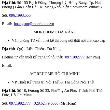
Địa Chỉ
: Số 155 Bạch Đằng, Thượng Lý, Hồng Bàng, Tp. Hải
Phòng ( Gần Chân Cầu Xi Măng - đối diện Showroom Vinfast )
Sđt:
096.1993.555
Email:
hoangson@morehome.vn
MOREHOME ĐÀ NẴNG
Văn phòng Tư vấn thiết kế thi công nội thất nội thất cao cấp
Địa chỉ:
Quận Liên Chiểu - Đà Nẵng
Hotline tư vấn thiết kế trang trí nội thất:
0971982777
(Mr Phú)
Email:
MOREHOME HỒ CHÍ MINH
VP Thiết Kế trang trí Nội Thất & Thi Công Nội Thất
Địa Chỉ
: Số 10, Đường Số 33, Phường An Phú, Thành Phố Thủ
Đức, Hồ Chí Minh
Sđt:
097.1982.777
-
028.62.79.6666
(Mr Hoàn)