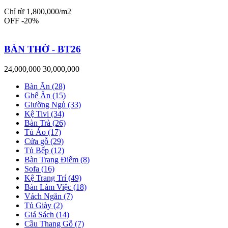
Chỉ từ 1,800,000/m2
OFF -20%
BÀN THỜ - BT26
24,000,000
30,000,000
Bàn Ăn (28)
Ghế Ăn (15)
Giường Ngủ (33)
Kệ Tivi (34)
Bàn Trà (26)
Tủ Áo (17)
Cửa gỗ (29)
Tủ Bếp (12)
Bàn Trang Điểm (8)
Sofa (16)
Kệ Trang Trí (49)
Bàn Làm Việc (18)
Vách Ngăn (7)
Tủ Giày (2)
Giá Sách (14)
Cầu Thang Gỗ (7)