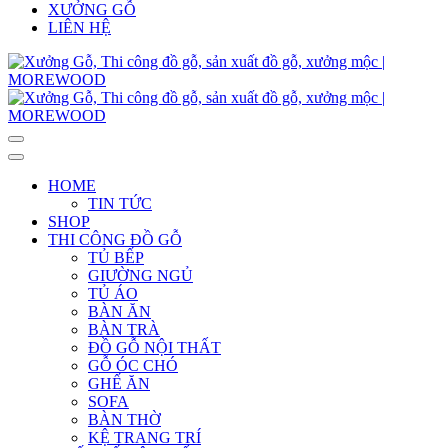
XƯỞNG GỖ
LIÊN HỆ
HOME
TIN TỨC
SHOP
THI CÔNG ĐỒ GỖ
TỦ BẾP
GIƯỜNG NGỦ
TỦ ÁO
BÀN ĂN
BÀN TRÀ
ĐỒ GỖ NỘI THẤT
GỖ ÓC CHÓ
GHẾ ĂN
SOFA
BÀN THỜ
KỆ TRANG TRÍ