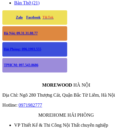
Bàn Thờ (21)
Zalo
Facebook
TikTok
Hà Nội: 09.31.31.88.77
Hải Phòng: 096.1993.555
TPHCM: 097.543.8686
MOREWOOD
HÀ NỘI
Địa Chỉ: Ngõ 280 Thượng Cát, Quận Bắc Từ Liêm, Hà Nội
Hotline:
0971982777
MOREHOME HẢI PHÒNG
VP Thiết Kế & Thi Công Nội Thất chuyên nghiệp