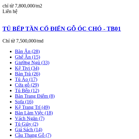
chỉ từ 7,800,000/m2
Liên hệ
TỦ BẾP TẦN CỔ ĐIỂN GỖ ÓC CHÓ - TB01
Chỉ từ 7,500,000/md
Bàn Ăn (28)
Ghế Ăn (15)
Giường Ngủ (33)
Kệ Tivi (34)
Bàn Trà (26)
Tủ Áo (17)
Cửa gỗ (29)
Tủ Bếp (12)
Bàn Trang Điểm (8)
Sofa (16)
Kệ Trang Trí (49)
Bàn Làm Việc (18)
Vách Ngăn (7)
Tủ Giày (2)
Giá Sách (14)
Cầu Thang Gỗ (7)