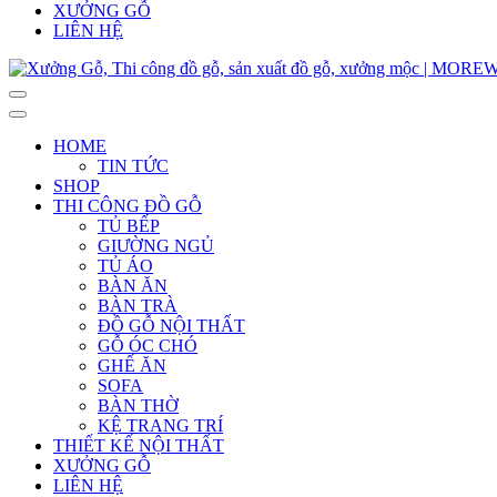
XƯỞNG GỖ
LIÊN HỆ
HOME
TIN TỨC
SHOP
THI CÔNG ĐỒ GỖ
TỦ BẾP
GIƯỜNG NGỦ
TỦ ÁO
BÀN ĂN
BÀN TRÀ
ĐỒ GỖ NỘI THẤT
GỖ ÓC CHÓ
GHẾ ĂN
SOFA
BÀN THỜ
KỆ TRANG TRÍ
THIẾT KẾ NỘI THẤT
XƯỞNG GỖ
LIÊN HỆ