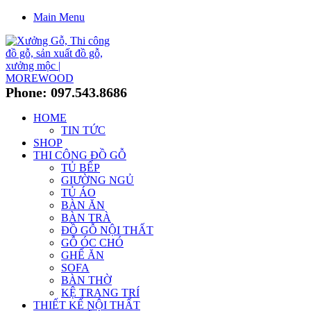
Main Menu
Phone: 097.543.8686
HOME
TIN TỨC
SHOP
THI CÔNG ĐỒ GỖ
TỦ BẾP
GIƯỜNG NGỦ
TỦ ÁO
BÀN ĂN
BÀN TRÀ
ĐỒ GỖ NỘI THẤT
GỖ ÓC CHÓ
GHẾ ĂN
SOFA
BÀN THỜ
KỆ TRANG TRÍ
THIẾT KẾ NỘI THẤT