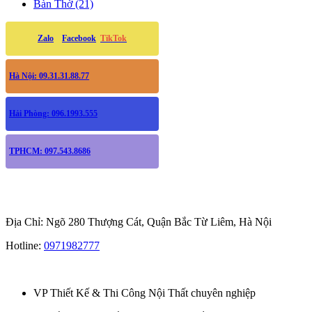
Bàn Thờ (21)
Zalo
Facebook
TikTok
Hà Nội: 09.31.31.88.77
Hải Phòng: 096.1993.555
TPHCM: 097.543.8686
Địa Chỉ: Ngõ 280 Thượng Cát, Quận Bắc Từ Liêm, Hà Nội
Hotline:
0971982777
VP Thiết Kế & Thi Công Nội Thất chuyên nghiệp