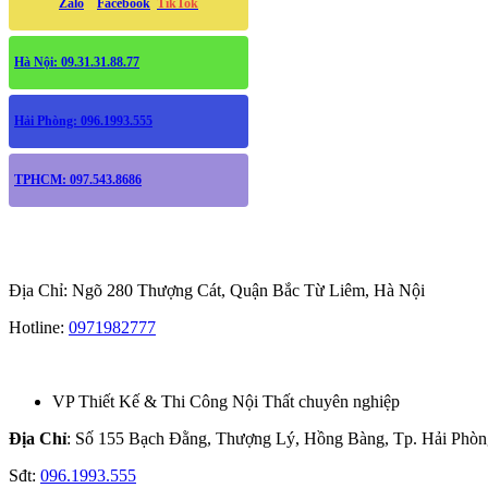
Zalo
Facebook
TikTok
Hà Nội: 09.31.31.88.77
Hải Phòng: 096.1993.555
TPHCM: 097.543.8686
Địa Chỉ: Ngõ 280 Thượng Cát, Quận Bắc Từ Liêm, Hà Nội
Hotline:
0971982777
VP Thiết Kế & Thi Công Nội Thất chuyên nghiệp
Địa Chỉ
: Số 155 Bạch Đằng, Thượng Lý, Hồng Bàng, Tp. Hải Phòng
Sđt:
096.1993.555