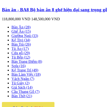
Bàn ăn - BA8 Bộ bàn ăn 8 ghế hiện đại sang trọng gỗ
118,800,000 VND
148,500,000 VND
Bàn Ăn (28)
Ghế Ăn (15)
Giường Ngủ (33)
Kệ Tivi (34)
Bàn Trà (26)
Tủ Áo (17)
Cửa gỗ (29)
Tủ Bếp (12)
Bàn Trang Điểm (8)
Sofa (16)
Kệ Trang Trí (49)
Bàn Làm Việc (18)
Vách Ngăn (7)
Tủ Giày (2)
Giá Sách (14)
Cầu Thang Gỗ (7)
Bàn Thờ (21)