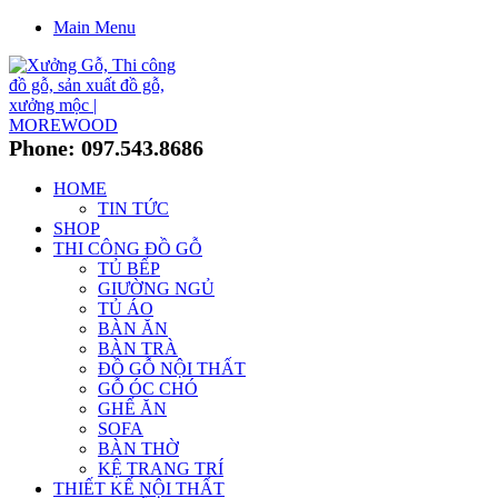
Main Menu
Phone: 097.543.8686
HOME
TIN TỨC
SHOP
THI CÔNG ĐỒ GỖ
TỦ BẾP
GIƯỜNG NGỦ
TỦ ÁO
BÀN ĂN
BÀN TRÀ
ĐỒ GỖ NỘI THẤT
GỖ ÓC CHÓ
GHẾ ĂN
SOFA
BÀN THỜ
KỆ TRANG TRÍ
THIẾT KẾ NỘI THẤT