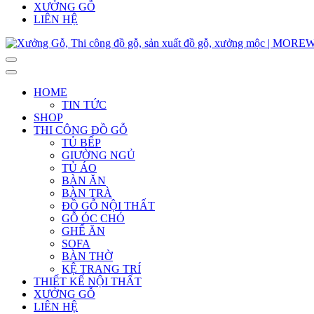
XƯỞNG GỖ
LIÊN HỆ
HOME
TIN TỨC
SHOP
THI CÔNG ĐỒ GỖ
TỦ BẾP
GIƯỜNG NGỦ
TỦ ÁO
BÀN ĂN
BÀN TRÀ
ĐỒ GỖ NỘI THẤT
GỖ ÓC CHÓ
GHẾ ĂN
SOFA
BÀN THỜ
KỆ TRANG TRÍ
THIẾT KẾ NỘI THẤT
XƯỞNG GỖ
LIÊN HỆ