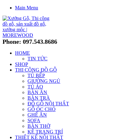
Main Menu
Phone: 097.543.8686
HOME
TIN TỨC
SHOP
THI CÔNG ĐỒ GỖ
TỦ BẾP
GIƯỜNG NGỦ
TỦ ÁO
BÀN ĂN
BÀN TRÀ
ĐỒ GỖ NỘI THẤT
GỖ ÓC CHÓ
GHẾ ĂN
SOFA
BÀN THỜ
KỆ TRANG TRÍ
THIẾT KẾ NỘI THẤT