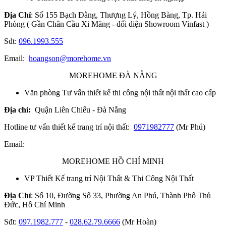
Địa Chỉ
: Số 155 Bạch Đằng, Thượng Lý, Hồng Bàng, Tp. Hải
Phòng ( Gần Chân Cầu Xi Măng - đối diện Showroom Vinfast )
Sđt:
096.1993.555
Email:
hoangson@morehome.vn
MOREHOME ĐÀ NẴNG
Văn phòng Tư vấn thiết kế thi công nội thất nội thất cao cấp
Địa chỉ:
Quận Liên Chiểu - Đà Nẵng
Hotline tư vấn thiết kế trang trí nội thất:
0971982777
(Mr Phú)
Email:
MOREHOME HỒ CHÍ MINH
VP Thiết Kế trang trí Nội Thất & Thi Công Nội Thất
Địa Chỉ
: Số 10, Đường Số 33, Phường An Phú, Thành Phố Thủ
Đức, Hồ Chí Minh
Sđt:
097.1982.777
-
028.62.79.6666
(Mr Hoàn)