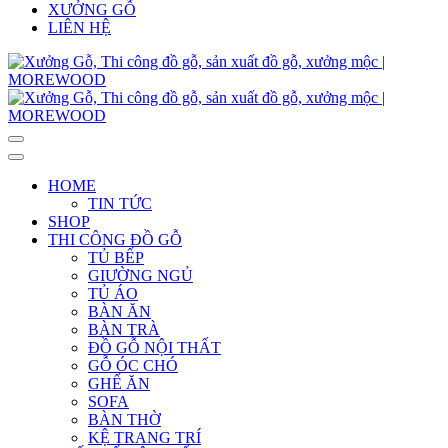
XƯỞNG GỖ
LIÊN HỆ
HOME
TIN TỨC
SHOP
THI CÔNG ĐỒ GỖ
TỦ BẾP
GIƯỜNG NGỦ
TỦ ÁO
BÀN ĂN
BÀN TRÀ
ĐỒ GỖ NỘI THẤT
GỖ ÓC CHÓ
GHẾ ĂN
SOFA
BÀN THỜ
KỆ TRANG TRÍ