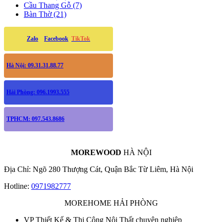
Cầu Thang Gỗ (7)
Bàn Thờ (21)
Zalo
Facebook
TikTok
Hà Nội: 09.31.31.88.77
Hải Phòng: 096.1993.555
TPHCM: 097.543.8686
MOREWOOD
HÀ NỘI
Địa Chỉ: Ngõ 280 Thượng Cát, Quận Bắc Từ Liêm, Hà Nội
Hotline:
0971982777
MOREHOME HẢI PHÒNG
VP Thiết Kế & Thi Công Nội Thất chuyên nghiệp