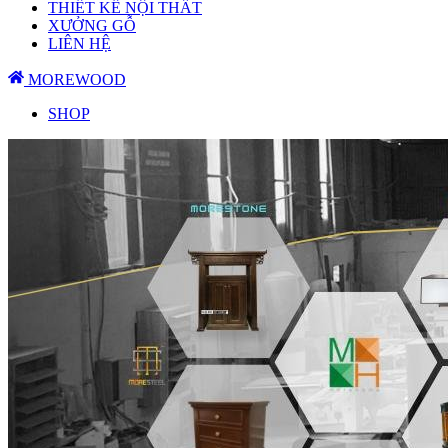
THIẾT KẾ NỘI THẤT
XƯỞNG GỖ
LIÊN HỆ
MOREWOOD
SHOP