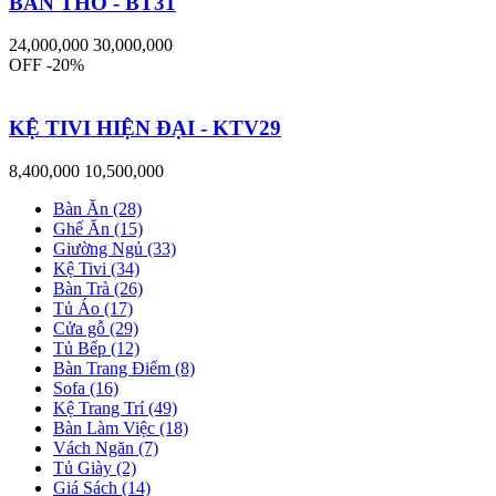
BÀN THỜ - BT31
24,000,000
30,000,000
OFF -20%
KỆ TIVI HIỆN ĐẠI - KTV29
8,400,000
10,500,000
Bàn Ăn (28)
Ghế Ăn (15)
Giường Ngủ (33)
Kệ Tivi (34)
Bàn Trà (26)
Tủ Áo (17)
Cửa gỗ (29)
Tủ Bếp (12)
Bàn Trang Điểm (8)
Sofa (16)
Kệ Trang Trí (49)
Bàn Làm Việc (18)
Vách Ngăn (7)
Tủ Giày (2)
Giá Sách (14)