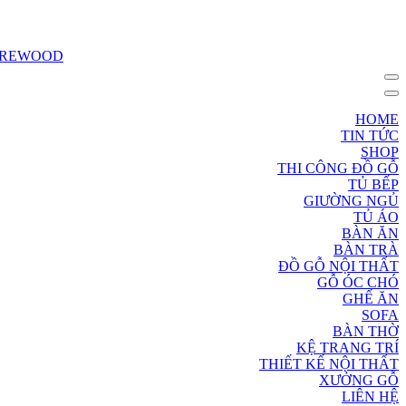
HOME
TIN TỨC
SHOP
THI CÔNG ĐỒ GỖ
TỦ BẾP
GIƯỜNG NGỦ
TỦ ÁO
BÀN ĂN
BÀN TRÀ
ĐỒ GỖ NỘI THẤT
GỖ ÓC CHÓ
GHẾ ĂN
SOFA
BÀN THỜ
KỆ TRANG TRÍ
THIẾT KẾ NỘI THẤT
XƯỞNG GỖ
LIÊN HỆ