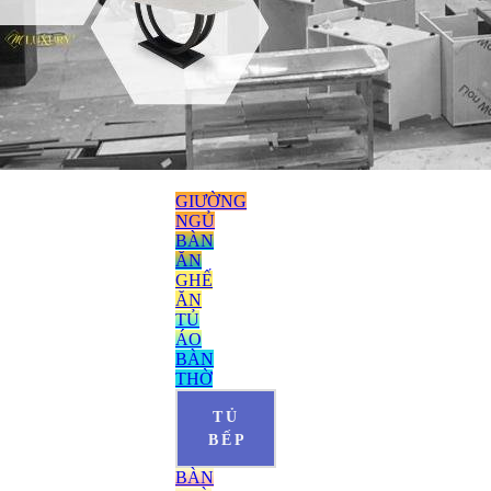
GIƯỜNG
NGỦ
BÀN
ĂN
GHẾ
ĂN
TỦ
ÁO
BÀN
THỜ
TỦ
BẾP
BÀN