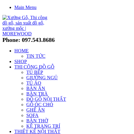
Main Menu
Phone: 097.543.8686
HOME
TIN TỨC
SHOP
THI CÔNG ĐỒ GỖ
TỦ BẾP
GIƯỜNG NGỦ
TỦ ÁO
BÀN ĂN
BÀN TRÀ
ĐỒ GỖ NỘI THẤT
GỖ ÓC CHÓ
GHẾ ĂN
SOFA
BÀN THỜ
KỆ TRANG TRÍ
THIẾT KẾ NỘI THẤT