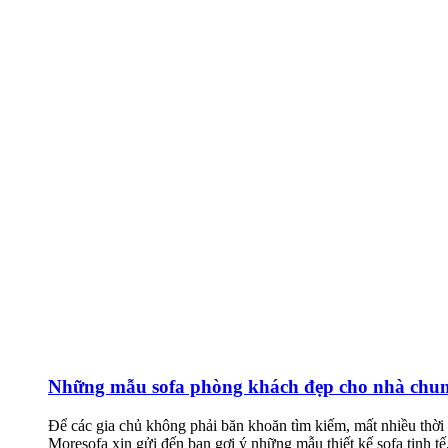
Những mẫu sofa phòng khách đẹp cho nhà chung
Để các gia chủ không phải băn khoăn tìm kiếm, mất nhiều thời
Moresofa xin gửi đến bạn gợi ý những mẫu thiết kế sofa tinh t