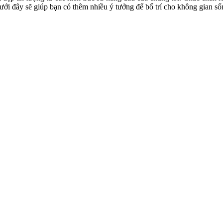
ưới đây sẽ giúp bạn có thêm nhiều ý tưởng để bố trí cho không gian s