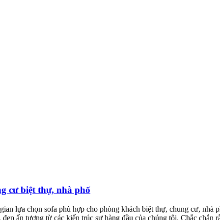
 cư biệt thự, nhà phố
 gian lựa chọn sofa phù hợp cho phòng khách biệt thự, chung cư, nhà 
ế, đẹp ấn tượng từ các kiến trúc sư hàng đầu của chúng tôi. Chắc chắn