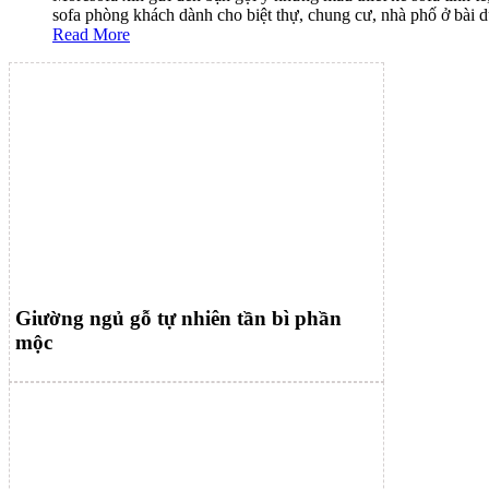
sofa phòng khách dành cho biệt thự, chung cư, nhà phố ở bài d
Read More
Giường ngủ gỗ tự nhiên tần bì phần
mộc