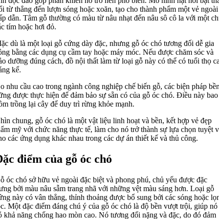
ính độc đáo góp phần khiến nó trở nên phổ biến. Mô hình hạt nổi bật th
ổi từ thẳng đến lượn sóng hoặc xoăn, tạo cho thành phẩm một vẻ ngoài
ấp dẫn. Tâm gỗ thường có màu từ nâu nhạt đến nâu sô cô la với một ch
ắc tím hoặc hơi đỏ.
ặc dù là một loại gỗ cứng dày đặc, nhưng gỗ óc chó tương đối dễ gia
ông bằng các dụng cụ cầm tay hoặc máy móc. Nếu được chăm sóc và
ảo dưỡng đúng cách, đồ nội thất làm từ loại gỗ này có thể có tuổi thọ c
áng kể.
o nhu cầu cao trong ngành công nghiệp chế biến gỗ, các biện pháp bề
ững được thực hiện để đảm bảo sự sẵn có của gỗ óc chó. Điều này bao
ồm trồng lại cây để duy trì rừng khỏe mạnh.
hìn chung, gỗ óc chó là một vật liệu linh hoạt và bền, kết hợp vẻ đẹp
hẩm mỹ với chức năng thực tế, làm cho nó trở thành sự lựa chọn tuyệt v
ho các ứng dụng khác nhau trong các dự án thiết kế và thủ công.
ặc điểm của gỗ óc chó
ỗ óc chó sở hữu vẻ ngoài đặc biệt và phong phú, chủ yếu được đặc
rưng bởi màu nâu sẫm trang nhã với những vệt màu sáng hơn. Loại gỗ
ứng này có vân thẳng, thỉnh thoảng được bổ sung bởi các sóng hoặc lọ
óc. Một đặc điểm đáng chú ý của gỗ óc chó là độ bền vượt trội, giúp nó
ó khả năng chống hao mòn cao. Nó tương đối nặng và đặc, do đó đảm