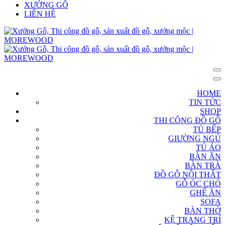
XƯỞNG GỖ
LIÊN HỆ
HOME
TIN TỨC
SHOP
THI CÔNG ĐỒ GỖ
TỦ BẾP
GIƯỜNG NGỦ
TỦ ÁO
BÀN ĂN
BÀN TRÀ
ĐỒ GỖ NỘI THẤT
GỖ ÓC CHÓ
GHẾ ĂN
SOFA
BÀN THỜ
KỆ TRANG TRÍ