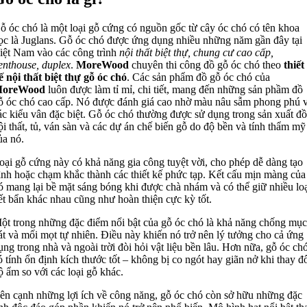
ỗ óc chó là một loại gỗ cứng có nguồn gốc từ cây óc chó có tên khoa
ọc là Juglans. Gỗ óc chó được ứng dụng nhiều những năm gần đây tại
iệt Nam vào các công trình
nội thất biệt thự, chung cư cao cấp,
enthouse, duplex
.
MoreWood
chuyên thi công đồ gỗ óc chó theo
thiết
ế nội thất biệt thự gỗ óc chó
. Các sản phẩm đồ gỗ óc chó của
oreWood
luôn được làm tỉ mỉ, chi tiết, mang đến những sản phầm đồ
ỗ óc chó cao cấp. Nó được đánh giá cao nhờ màu nâu sẫm phong phú 
ác kiểu vân đặc biệt. Gỗ óc chó thường được sử dụng trong sản xuất đồ
ội thất, tủ, ván sàn và các dự án chế biến gỗ do độ bền và tính thẩm mỹ
ủa nó.
oại gỗ cứng này có khả năng gia công tuyệt vời, cho phép dễ dàng tạo
ình hoặc chạm khắc thành các thiết kế phức tạp. Kết cấu mịn màng của
ó mang lại bề mặt sáng bóng khi được chà nhám và có thể giữ nhiều loạ
ết bẩn khác nhau cũng như hoàn thiện cực kỳ tốt.
ột trong những đặc điểm nổi bật của gỗ óc chó là khả năng chống mục
át và mối mọt tự nhiên. Điều này khiến nó trở nên lý tưởng cho cả ứng
ụng trong nhà và ngoài trời đòi hỏi vật liệu bền lâu. Hơn nữa, gỗ óc ch
ó tính ổn định kích thước tốt – không bị co ngót hay giãn nở khi thay đ
ộ ẩm so với các loại gỗ khác.
ên cạnh những lợi ích về công năng, gỗ óc chó còn sở hữu những đặc