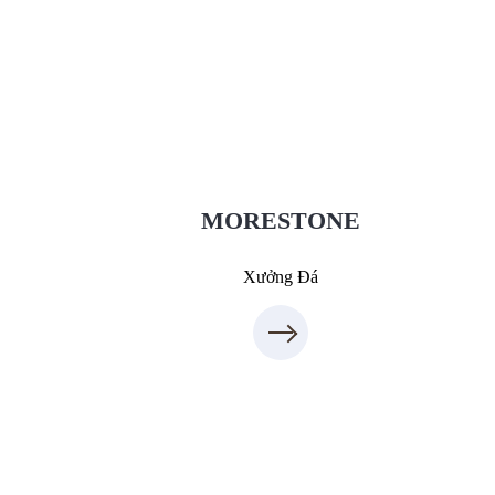
Xưởng Đá - MORESTONE
MoreStone.vn
09.31.31.88.77
MORESTONE
Xưởng Đá