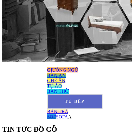
GIƯỜNG NGỦ
BÀN ĂN
GHẾ ĂN
TỦ ÁO
BÀN THỜ
TỦ BẾP
BÀN TRÀ
SOF
SOFA
A
TIN TỨC ĐỒ GỖ