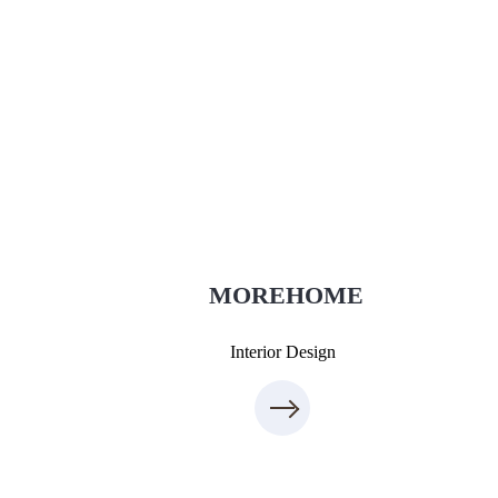
Thi công xây dựng
thietkenoithat.com
0975438686
MOREHOME
Interior Design