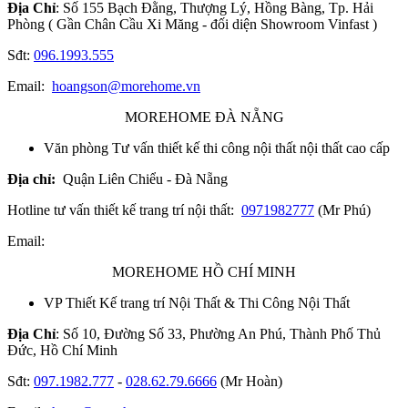
Địa Chỉ
: Số 155 Bạch Đằng, Thượng Lý, Hồng Bàng, Tp. Hải
Phòng ( Gần Chân Cầu Xi Măng - đối diện Showroom Vinfast )
Sđt:
096.1993.555
Email:
hoangson@morehome.vn
MOREHOME ĐÀ NẴNG
Văn phòng Tư vấn thiết kế thi công nội thất nội thất cao cấp
Địa chỉ:
Quận Liên Chiểu - Đà Nẵng
Hotline tư vấn thiết kế trang trí nội thất:
0971982777
(Mr Phú)
Email:
MOREHOME HỒ CHÍ MINH
VP Thiết Kế trang trí Nội Thất & Thi Công Nội Thất
Địa Chỉ
: Số 10, Đường Số 33, Phường An Phú, Thành Phố Thủ
Đức, Hồ Chí Minh
Sđt:
097.1982.777
-
028.62.79.6666
(Mr Hoàn)