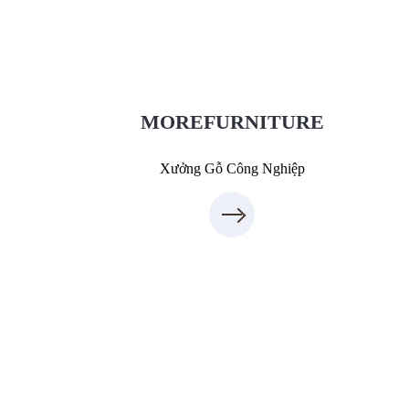
XuongGo.com.vn
7
09.31.31.88.7
MOREFURNITURE
Xưởng Gỗ Công Nghiệp