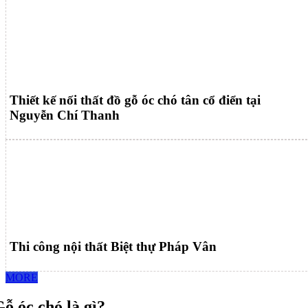
Thiết kế nối thất đồ gỗ óc chó tân cổ điển tại
Nguyễn Chí Thanh
Thi công nội thất Biệt thự Pháp Vân
MORE
ỗ óc chó là gì?