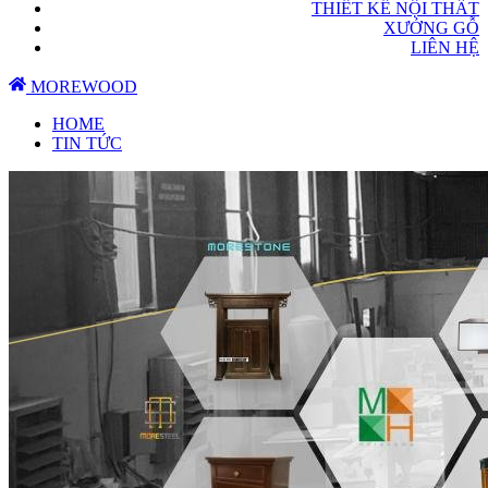
THIẾT KẾ NỘI THẤT
XƯỞNG GỖ
LIÊN HỆ
MOREWOOD
HOME
TIN TỨC