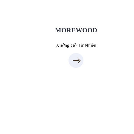
XuongGo.vn
09.31.31.88.77
MOREWOOD
Xưởng Gỗ Tự Nhiên
Xưởng Gỗ Công Nghiệp MoreFurniture