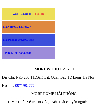
Zalo
Facebook
TikTok
Hà Nội: 09.31.31.88.77
Hải Phòng: 096.1993.555
TPHCM: 097.543.8686
MOREWOOD
HÀ NỘI
Địa Chỉ: Ngõ 280 Thượng Cát, Quận Bắc Từ Liêm, Hà Nội
Hotline:
0971982777
MOREHOME HẢI PHÒNG
VP Thiết Kế & Thi Công Nội Thất chuyên nghiệp