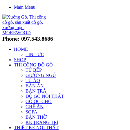
Main Menu
Phone: 097.543.8686
HOME
TIN TỨC
SHOP
THI CÔNG ĐỒ GỖ
TỦ BẾP
GIƯỜNG NGỦ
TỦ ÁO
BÀN ĂN
BÀN TRÀ
ĐỒ GỖ NỘI THẤT
GỖ ÓC CHÓ
GHẾ ĂN
SOFA
BÀN THỜ
KỆ TRANG TRÍ
THIẾT KẾ NỘI THẤT