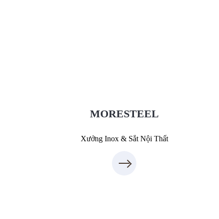
Xưởng Inox & Sắt - MORESTEEL
MoreSteel.vn
0931318877
MORESTEEL
Xưởng Inox & Sắt Nội Thất