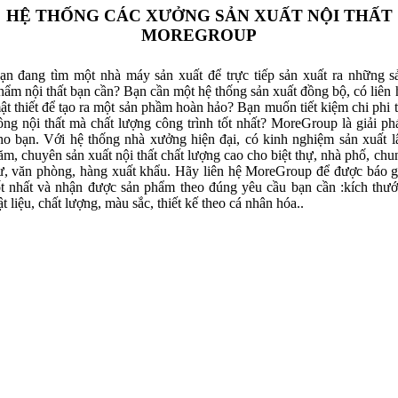
HỆ THỐNG CÁC XƯỞNG SẢN XUẤT NỘI THẤT
MOREGROUP
ạn đang tìm một nhà máy sản xuất để trực tiếp sản xuất ra những s
hẩm nội thất bạn cần? Bạn cần một hệ thống sản xuất đồng bộ, có liên 
ật thiết để tạo ra một sản phầm hoàn hảo? Bạn muốn tiết kiệm chi phi t
ông nội thất mà chất lượng công trình tốt nhất? MoreGroup là giải ph
ho bạn. Với hệ thống nhà xưởng hiện đại, có kinh nghiệm sản xuất l
ăm, chuyên sản xuất nội thất chất lượng cao cho biệt thự, nhà phố, chu
ư, văn phòng, hàng xuất khẩu. Hãy liên hệ MoreGroup để được báo g
ốt nhất và nhận được sản phẩm theo đúng yêu cầu bạn cần :kích thướ
ật liệu, chất lượng, màu sắc, thiết kế theo cá nhân hóa..
Xưởng Gỗ Tự Nhiên MoreWood