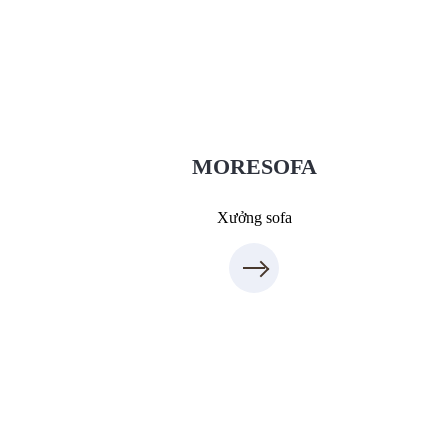
Xưởng Sofa - MORESOFA
Sanxuatsofa.com
09.31.31.88.77
MORESOFA
Xưởng sofa