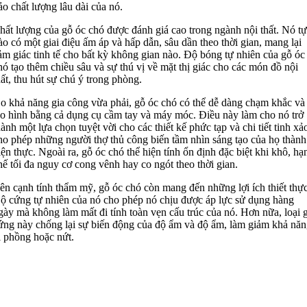
ảo chất lượng lâu dài của nó.
hất lượng của gỗ óc chó được đánh giá cao trong ngành nội thất. Nó tự
ào có một giai điệu ấm áp và hấp dẫn, sâu dần theo thời gian, mang lại
ảm giác tinh tế cho bất kỳ không gian nào. Độ bóng tự nhiên của gỗ óc
hó tạo thêm chiều sâu và sự thú vị về mặt thị giác cho các món đồ nội
hất, thu hút sự chú ý trong phòng.
o khả năng gia công vừa phải, gỗ óc chó có thể dễ dàng chạm khắc và
ạo hình bằng cả dụng cụ cầm tay và máy móc. Điều này làm cho nó trở
hành một lựa chọn tuyệt vời cho các thiết kế phức tạp và chi tiết tinh xả
ho phép những người thợ thủ công biến tầm nhìn sáng tạo của họ thành
iện thực. Ngoài ra, gỗ óc chó thể hiện tính ổn định đặc biệt khi khô, hạ
hế tối đa nguy cơ cong vênh hay co ngót theo thời gian.
ên cạnh tính thẩm mỹ, gỗ óc chó còn mang đến những lợi ích thiết thực
ộ cứng tự nhiên của nó cho phép nó chịu được áp lực sử dụng hàng
gày mà không làm mất đi tính toàn vẹn cấu trúc của nó. Hơn nữa, loại 
ứng này chống lại sự biến động của độ ẩm và độ ẩm, làm giảm khả năn
ị phồng hoặc nứt.