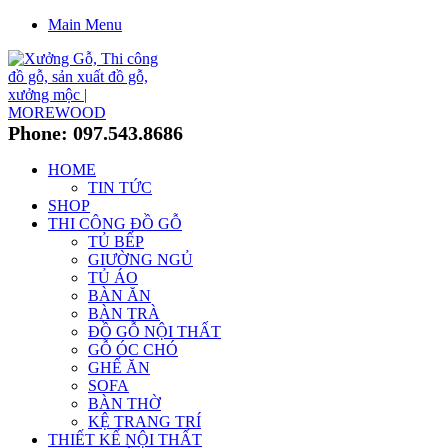
Main Menu
Phone: 097.543.8686
HOME
TIN TỨC
SHOP
THI CÔNG ĐỒ GỖ
TỦ BẾP
GIƯỜNG NGỦ
TỦ ÁO
BÀN ĂN
BÀN TRÀ
ĐỒ GỖ NỘI THẤT
GỖ ÓC CHÓ
GHẾ ĂN
SOFA
BÀN THỜ
KỆ TRANG TRÍ
THIẾT KẾ NỘI THẤT