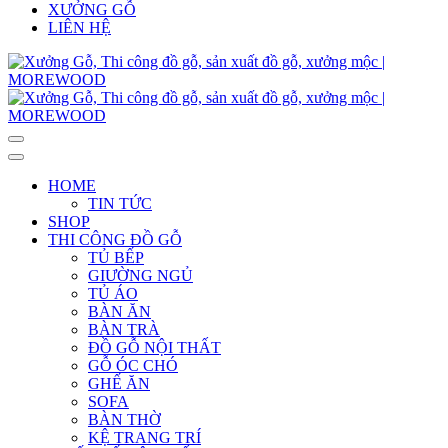
XƯỞNG GỖ
LIÊN HỆ
HOME
TIN TỨC
SHOP
THI CÔNG ĐỒ GỖ
TỦ BẾP
GIƯỜNG NGỦ
TỦ ÁO
BÀN ĂN
BÀN TRÀ
ĐỒ GỖ NỘI THẤT
GỖ ÓC CHÓ
GHẾ ĂN
SOFA
BÀN THỜ
KỆ TRANG TRÍ