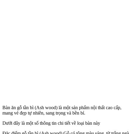
Bàn ăn gỗ tần bì (Ash wood) là một sản phẩm nội thất cao cấp,
mang vẻ đẹp tự nhiên, sang trọng và bền bỉ.
Dưới đây là một số thông tin chi tiết về loại bàn này
Đặc điểm gỗ tần bì (Ash wood) Gỗ có tông màu sáng, từ trắng ngà