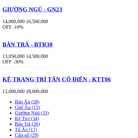
GIƯỜNG NGỦ - GN23
14,000,000
16,500,000
OFF -10%
BÀN TRÀ - BTR30
13,050,000
14,500,000
OFF -30%
KỆ TRANG TRÍ TÂN CỔ ĐIỂN - KTT06
12,600,000
18,000,000
Bàn Ăn (28)
Ghế Ăn (15)
Giường Ngủ (33)
Kệ Tivi (34)
Bàn Trà (26)
Tủ Áo (17)
Cửa gỗ (29)