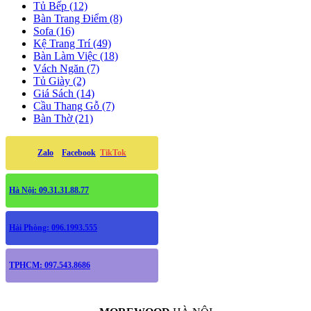
Tủ Bếp (12)
Bàn Trang Điểm (8)
Sofa (16)
Kệ Trang Trí (49)
Bàn Làm Việc (18)
Vách Ngăn (7)
Tủ Giày (2)
Giá Sách (14)
Cầu Thang Gỗ (7)
Bàn Thờ (21)
Zalo
Facebook
TikTok
Hà Nội: 09.31.31.88.77
Hải Phòng: 096.1993.555
TPHCM: 097.543.8686