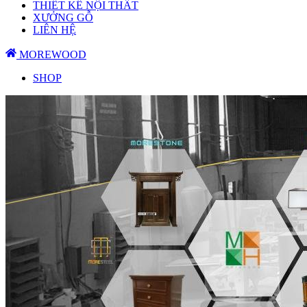
THIẾT KẾ NỘI THẤT
XƯỞNG GỖ
LIÊN HỆ
MOREWOOD
SHOP