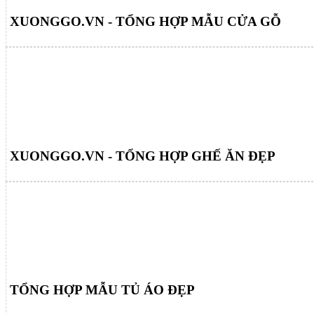
XUONGGO.VN - TỔNG HỢP MẪU CỬA GỖ
XUONGGO.VN - TỔNG HỢP GHẾ ĂN ĐẸP
TỔNG HỢP MẪU TỦ ÁO ĐẸP