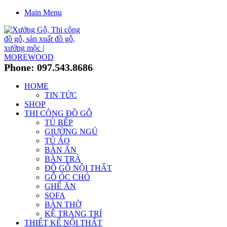
Main Menu
Phone: 097.543.8686
HOME
TIN TỨC
SHOP
THI CÔNG ĐỒ GỖ
TỦ BẾP
GIƯỜNG NGỦ
TỦ ÁO
BÀN ĂN
BÀN TRÀ
ĐỒ GỖ NỘI THẤT
GỖ ÓC CHÓ
GHẾ ĂN
SOFA
BÀN THỜ
KỆ TRANG TRÍ
THIẾT KẾ NỘI THẤT