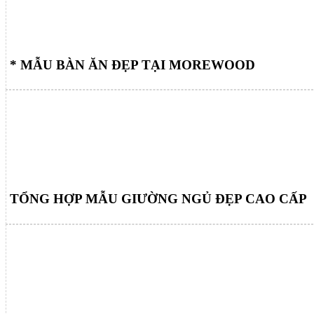
* MẪU BÀN ĂN ĐẸP TẠI MOREWOOD
TỔNG HỢP MẪU GIƯỜNG NGỦ ĐẸP CAO CẤP