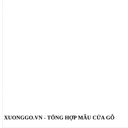
XUONGGO.VN - TỔNG HỢP MẪU CỬA GỖ