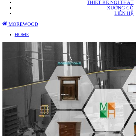
THIẾT KẾ NỘI THẤT
XƯỞNG GỖ
LIÊN HỆ
MOREWOOD
HOME