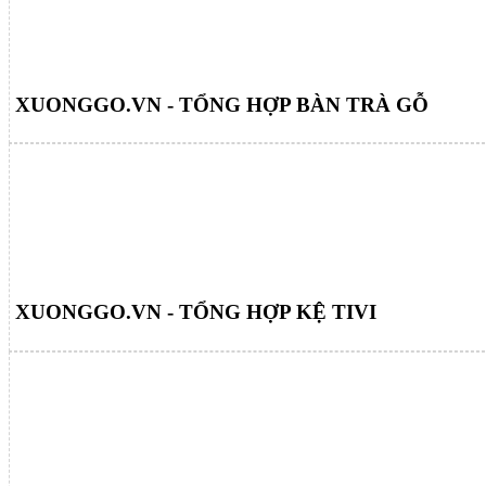
XUONGGO.VN - TỔNG HỢP BÀN TRÀ GỖ
XUONGGO.VN - TỔNG HỢP KỆ TIVI