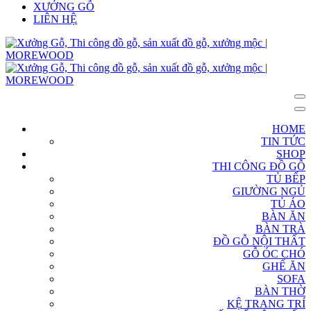
XƯỞNG GỖ
LIÊN HỆ
HOME
TIN TỨC
SHOP
THI CÔNG ĐỒ GỖ
TỦ BẾP
GIƯỜNG NGỦ
TỦ ÁO
BÀN ĂN
BÀN TRÀ
ĐỒ GỖ NỘI THẤT
GỖ ÓC CHÓ
GHẾ ĂN
SOFA
BÀN THỜ
KỆ TRANG TRÍ