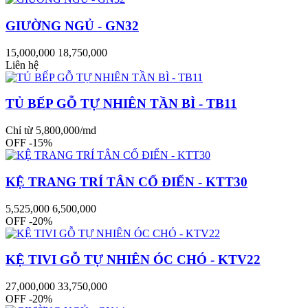
GIƯỜNG NGỦ - GN32
15,000,000
18,750,000
Liên hệ
TỦ BẾP GỖ TỰ NHIÊN TẦN BÌ - TB11
Chỉ từ 5,800,000/md
OFF -15%
KỆ TRANG TRÍ TÂN CỔ ĐIỂN - KTT30
5,525,000
6,500,000
OFF -20%
KỆ TIVI GỖ TỰ NHIÊN ÓC CHÓ - KTV22
27,000,000
33,750,000
OFF -20%