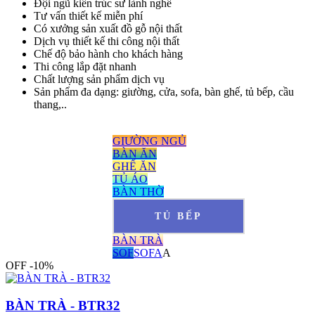
Đội ngũ kiến trúc sư lành nghề
Tư vấn thiết kế miễn phí
Có xưởng sản xuất đồ gỗ nội thất
Dịch vụ thiết kế thi công nội thất
Chế độ bảo hành cho khách hàng
Thi công lắp đặt nhanh
Chất lượng sản phẩm dịch vụ
Sản phẩm đa dạng: giường, cửa, sofa, bàn ghế, tủ bếp, cầu
thang,..
GIƯỜNG NGỦ
BÀN ĂN
GHẾ ĂN
TỦ ÁO
BÀN THỜ
TỦ BẾP
BÀN TRÀ
SOF
SOFA
A
OFF -10%
BÀN TRÀ - BTR32