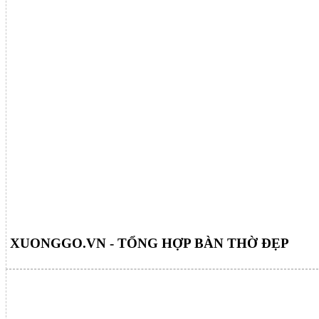
XUONGGO.VN - TỔNG HỢP BÀN THỜ ĐẸP